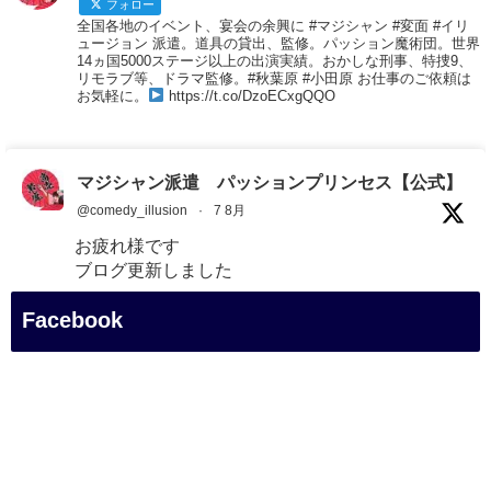
フォロー
全国各地のイベント、宴会の余興に #マジシャン #変面 #イリ
ュージョン 派遣。道具の貸出、監修。パッション魔術団。世界
14ヵ国5000ステージ以上の出演実績。おかしな刑事、特捜9、
リモラブ等、ドラマ監修。#秋葉原 #小田原 お仕事のご依頼は
お気軽に。
https://t.co/DzoECxgQQO
マジシャン派遣 パッションプリンセス【公式】
@comedy_illusion
·
7 8月
お疲れ様です
ブログ更新しました
「マジシャン和歌山旅 白浜町・円月島」
Facebook
#企業公式がお疲れ様を言い合う
#旅行好きな人と繋がりたい
#一人旅
#女性マジシャン
#出張マジック
#マジシャン派遣