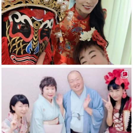
#愛媛県
#新居浜市
#マイントピア別子
#泉寿亭
#有形文化財
#四国
#愛媛観光
#旅行
#旅行動画
#一人旅
#観光スポット
#Travel
#ehime
#旅行好きと繋がりたい
5
X
マジシャン派遣 パッションプリンセス【公式】