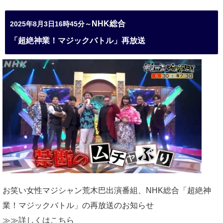
NHK総合
2025年8月3日16時45分～
「超絶神業！マジックバトル」再放送
お笑い女性マジシャン荒木巴出演番組、
NHK総合「超絶神
業！マジックバトル」の再放送のお知らせ
≫≫詳しくは
こちら