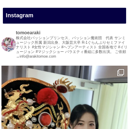
#イリュージョン
#和歌山県
Instagram
#白浜町
#変面ショー
#イベント
tomoearaki
#宴会
株式会社パッションプリンセス、パッション魔術団 代表
サンミ
ュージック所属
新潟出身、大阪芸大卒
R-1ぐらんぷりセミファイ
#余興
ナリスト
#女性マジシャン #ヘブンアーティスト
全国各地で #イリ
ュージョン #マジックショー
バラエティ番組に多数出演。
ご依頼
1
5
X
→info@arakitomoe.com
マジシャン派遣 パッションプリンセス【公式】
@comedy_illusion
·
7 8月
お疲れ様です
YouTubeを更新しました
https://youtu.be/9sHKhUQBmUE
@YouTube
#企業公式がお疲れ様を言い合う
#チャンネル登録おねがいします