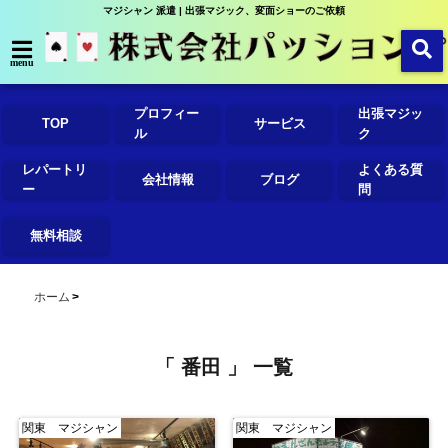
マジシャン 派遣 | 出張マジック、変面ショーのご依頼
menu
プロフィー
出張マジッ
TOP
サービス
ル
ク
レパートリ
よくある質
会社情報
ブログ
ー
問
無料相談
ホーム
「 番田 」 一覧
関東 マジシャン
関東 マジシャン