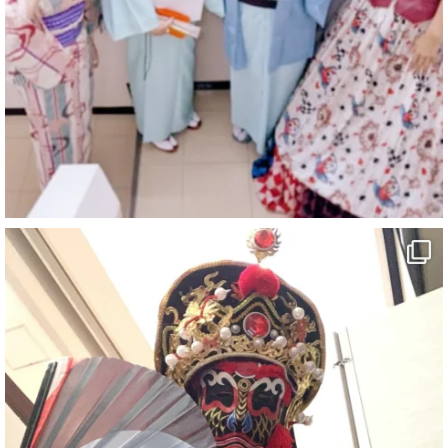
@comedy_illusion
·
6 8月
お疲れ様です
ブログ更新しました
「マジシャン和歌山旅 白浜町・三段壁」
#企業公式がお疲れ様を言い合う
#旅行好きな人と繋がりたい
#一人旅
#女性マジシャン
#出張マジック
#マジシャン派遣
#イリュージョン
#和歌山県
#白浜町
#変面ショー
#イベント
#宴会
#余興