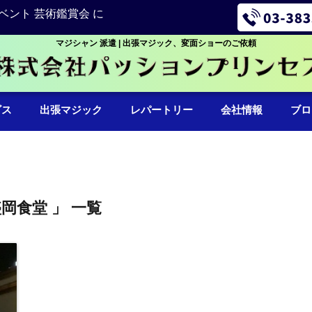
ベント 芸術鑑賞会 に
マジシャン 派遣 | 出張マジック、変面ショーのご依頼
ビス
出張マジック
レパートリー
会社情報
ブロ
盛岡食堂 」 一覧