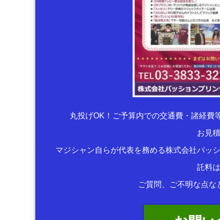
丸投げOK！ご予算内での交通費・諸経費
お見
マジシャン自らが代表を務める株式会社パッ
託料
ご質問、ご不明な点な