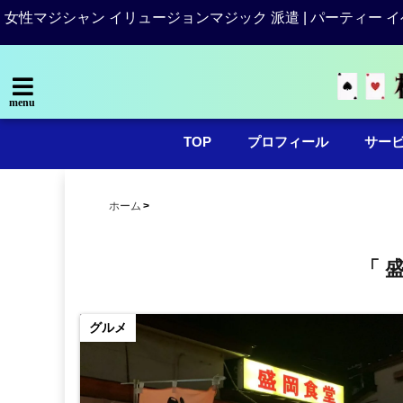
女性マジシャン イリュージョンマジック 派遣 | パーティー イ
menu
TOP
プロフィール
サー
ホーム
「 
グルメ