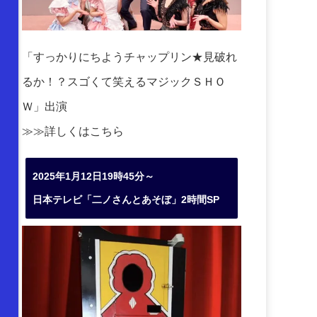
「すっかりにちようチャップリン★見破れ
るか！？スゴくて笑えるマジックＳＨＯ
Ｗ」出演
≫≫詳しくは
こちら
2025年1月12日19時45分～
日本テレビ「二ノさんとあそぼ」2時間SP