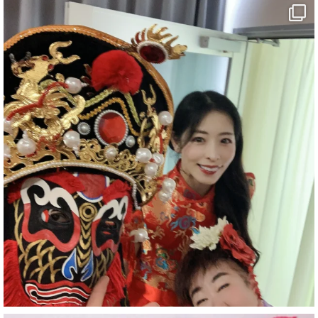
マジシャン派遣 パッションプリンセス【公式】
@comedy_illusion
·
7 8月
お疲れ様です
ブログ更新しました
「マジシャン和歌山旅 白浜町・円月島」
#企業公式がお疲れ様を言い合う
#旅行好きな人と繋がりたい
#一人旅
#女性マジシャン
#出張マジック
#マジシャン派遣
#イリュージョン
#和歌山県
#白浜町
#変面ショー
#イベント
#宴会