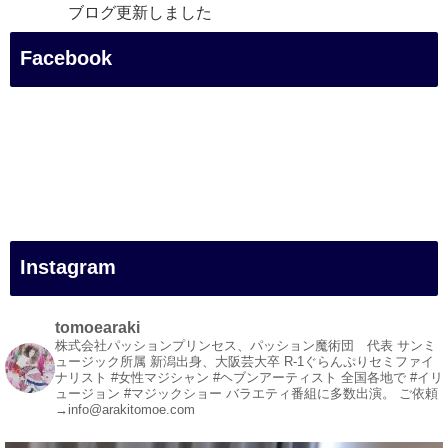
ブログ更新しました
「マジシャン和歌山旅 白浜町・白良湯」
Facebook
#企業公式がお疲れ様を言い合う
#旅行好きな人と繋がりたい
#一人旅
#女性マジシャン
#出張マジック
#マジシャン派遣
#イリュージョン
#和歌山県
Instagram
#白浜町
#変面ショー
#イベント
tomoearaki
#宴会
株式会社パッションプリンセス、パッション魔術団 代表
サンミ
ュージック所属
新潟出身、大阪芸大卒
R-1ぐらんぷりセミファイ
#余興
ナリスト
#女性マジシャン #ヘブンアーティスト
全国各地で #イリ
ュージョン #マジックショー
バラエティ番組に多数出演。
ご依頼
1
3
X
→info@arakitomoe.com