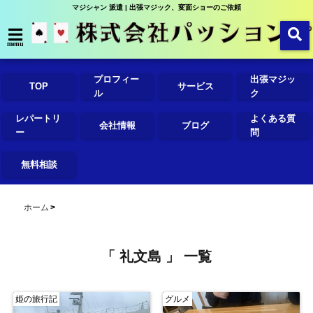
マジシャン 派遣 | 出張マジック、変面ショーのご依頼
menu
プロフィー
出張マジッ
TOP
サービス
ル
ク
レパートリ
よくある質
会社情報
ブログ
ー
問
無料相談
ホーム
「 礼文島 」 一覧
姫の旅行記
グルメ