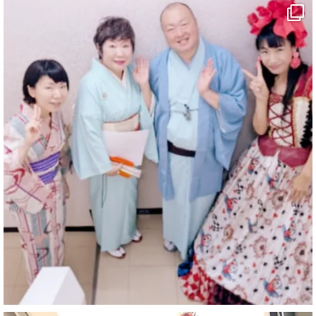
#余興
1
10
X
マジシャン派遣 パッションプリンセス【公式】
@comedy_illusion
·
7 8月
お疲れ様です
YouTubeを更新しました
https://youtu.be/9sHKhUQBmUE
@YouTube
#企業公式がお疲れ様を言い合う
#チャンネル登録おねがいします
#愛媛県
#新居浜市
#マイントピア別子
#泉寿亭
#有形文化財
#四国