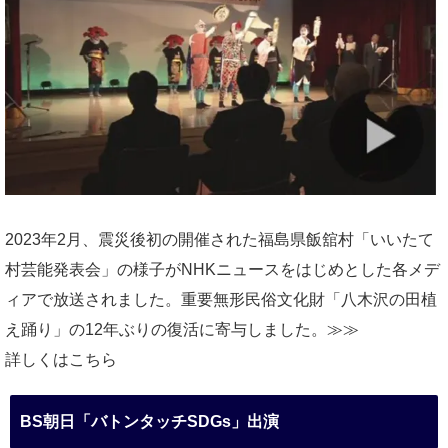
2023年2月、震災後初の開催された福島県飯舘村「いいたて
村芸能発表会」の様子がNHKニュースをはじめとした各メデ
ィアで放送されました。重要無形民俗文化財「八木沢の田植
え踊り」の12年ぶりの復活に寄与しました。≫≫
詳しくはこちら
BS朝日「バトンタッチSDGs」出演