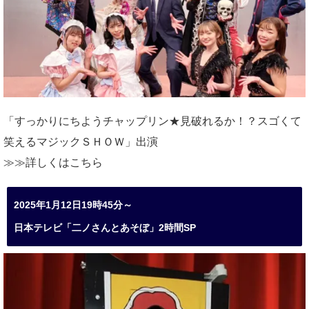
「すっかりにちようチャップリン★見破れるか！？スゴくて
笑えるマジックＳＨＯＷ」出演
≫≫詳しくは
こちら
2025年1月12日19時45分～
日本テレビ「二ノさんとあそぼ」2時間SP