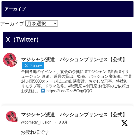
アーカイブ
アーカイブ
X（Twitter）
マジシャン派遣 パッションプリンセス【公式】
フォロー
全国各地のイベント、宴会の余興に #マジシャン #変面 #イリ
ュージョン 派遣。道具の貸出、監修。パッション魔術団。世界
14ヵ国5000ステージ以上の出演実績。おかしな刑事、特捜9、
リモラブ等、ドラマ監修。#秋葉原 #小田原 お仕事のご依頼は
お気軽に。
https://t.co/DzoECxgQQO
マジシャン派遣 パッションプリンセス【公式】
@comedy_illusion
·
8 8月
お疲れ様です