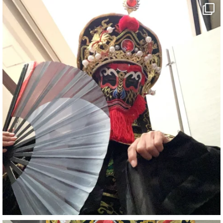
#愛媛観光
#旅行
#旅行動画
#一人旅
#観光スポット
#Travel
#ehime
#旅行好きと繋がりたい
7
X
さらに読み込む