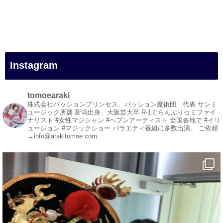
#一人旅
#女性マジシャン
#出張マジック
#マジシャン派遣
#イリュージョン
#和歌山県
Instagram
#白浜町
#変面ショー
#イベント
tomoearaki
#宴会
株式会社パッションプリンセス、パッション魔術団 代表
サンミ
ュージック所属
新潟出身、大阪芸大卒
R-1ぐらんぷりセミファイ
#余興
ナリスト
#女性マジシャン #ヘブンアーティスト
全国各地で #イリ
ュージョン #マジックショー
バラエティ番組に多数出演。
ご依頼
1
5
X
→info@arakitomoe.com
マジシャン派遣 パッションプリンセス【公式】
@comedy_illusion
·
5 8月
お疲れ様です
YouTubeを更新しました
https://youtu.be/9Vo2WgtDLME
@YouTube