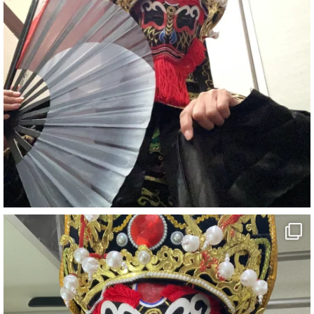
#イベント
#宴会
#余興
2
X
さらに読み込む