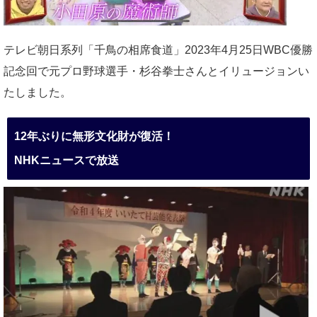
テレビ朝日系列「千鳥の相席食道」2023年4月25日WBC優勝
記念回で元プロ野球選手・杉谷拳士さんとイリュージョンい
たしました。
12年ぶりに無形文化財が復活！
NHKニュースで放送