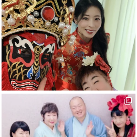
#企業公式がお疲れ様を言い合う
#チャンネル登録おねがいします
#愛媛県
#新居浜市
#幸福駅
#別子銅山
#鉱山観光列車
#四国
#愛媛観光
#旅行
#旅行動画
#一人旅
#観光スポット
#Travel
#ehime
#旅行好きと繋がりたい
2
7
X