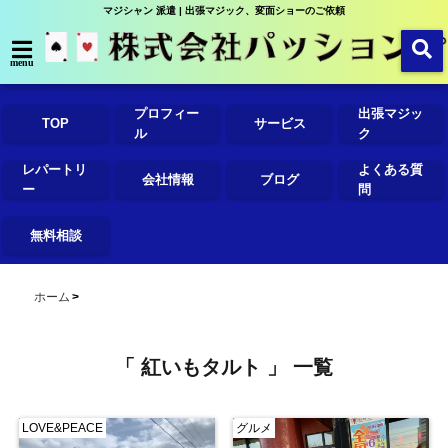
マジシャン 派遣 | 出張マジック、変面ショーのご依頼
menu
プロフィー
出張マジッ
TOP
サービス
ル
ク
レパートリ
よくある質
会社情報
ブログ
ー
問
無料相談
ホーム
「 紅いもタルト 」 一覧
LOVE&PEACE
グルメ