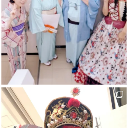
マジシャン派遣 パッションプリンセス【公式】
@comedy_illusion
·
4 8月
お疲れ様です
ブログ更新しました
「マジシャン和歌山旅 白浜町・三段壁洞窟」
#企業公式がお疲れ様を言い合う
#旅行好きな人と繋がりたい
#一人旅
#女性マジシャン
#出張マジック
#マジシャン派遣
#イリュージョン
#和歌山県
#白浜町
#変面ショー