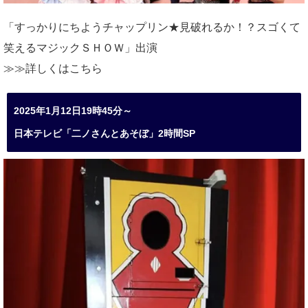
「すっかりにちようチャップリン★見破れるか！？スゴくて
笑えるマジックＳＨＯＷ」出演
≫≫詳しくは
こちら
2025年1月12日19時45分～
日本テレビ「二ノさんとあそぼ」2時間SP