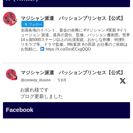
マジシャン派遣 パッションプリンセス【公式】
フォロー
全国各地のイベント、宴会の余興に #マジシャン #変面 #イリ
ュージョン 派遣。道具の貸出、監修。パッション魔術団。世界
14ヵ国5000ステージ以上の出演実績。おかしな刑事、特捜9、
リモラブ等、ドラマ監修。#秋葉原 #小田原 お仕事のご依頼は
お気軽に。
https://t.co/DzoECxgQQO
マジシャン派遣 パッションプリンセス【公式】
@comedy_illusion
·
5 8月
お疲れ様です
ブログ更新しました
「マジシャン和歌山旅 白浜町・三段壁展望台」
Facebook
#企業公式がお疲れ様を言い合う
#旅行好きな人と繋がりたい