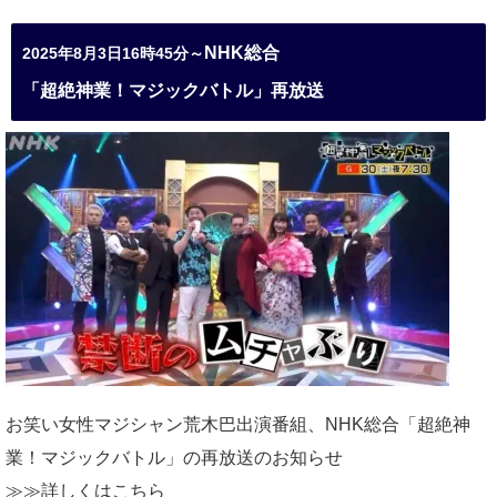
NHK総合
2025年8月3日16時45分～
「超絶神業！マジックバトル」再放送
お笑い女性マジシャン荒木巴出演番組、
NHK総合「超絶神
業！マジックバトル」の再放送のお知らせ
≫≫詳しくは
こちら