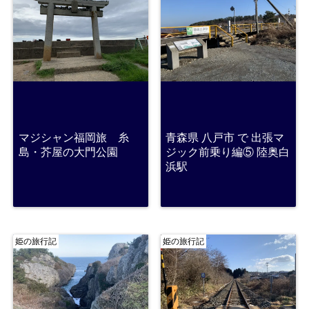
マジシャン福岡旅 糸
青森県 八戸市 で 出張マ
島・芥屋の大門公園
ジック前乗り編⑤ 陸奥白
浜駅
姫の旅行記
姫の旅行記