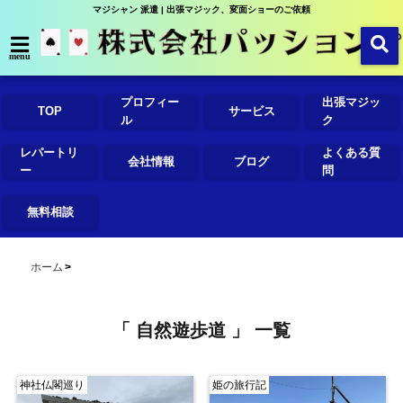
マジシャン 派遣 | 出張マジック、変面ショーのご依頼
menu
プロフィー
出張マジッ
TOP
サービス
ル
ク
レパートリ
よくある質
会社情報
ブログ
ー
問
無料相談
ホーム
「 自然遊歩道 」 一覧
神社仏閣巡り
姫の旅行記