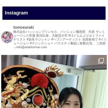
#イリュージョン
#和歌山県
Instagram
#白浜町
#変面ショー
#イベント
tomoearaki
#宴会
株式会社パッションプリンセス、パッション魔術団 代表
サンミ
ュージック所属
新潟出身、大阪芸大卒
R-1ぐらんぷりセミファイ
#余興
ナリスト
#女性マジシャン #ヘブンアーティスト
全国各地で #イリ
ュージョン #マジックショー
バラエティ番組に多数出演。
ご依頼
1
3
X
→info@arakitomoe.com
マジシャン派遣 パッションプリンセス【公式】
@comedy_illusion
·
7 8月
お疲れ様です
ブログ更新しました
「マジシャン和歌山旅 白浜町・円月島」
#企業公式がお疲れ様を言い合う