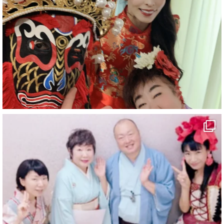
#旅行好きな人と繋がりたい
#一人旅
#女性マジシャン
#出張マジック
#マジシャン派遣
#イリュージョン
#和歌山県
#白浜町
#変面ショー
#イベント
#宴会
#余興
1
10
X
マジシャン派遣 パッションプリンセス【公式】
@comedy_illusion
·
7 8月
お疲れ様です
YouTubeを更新しました