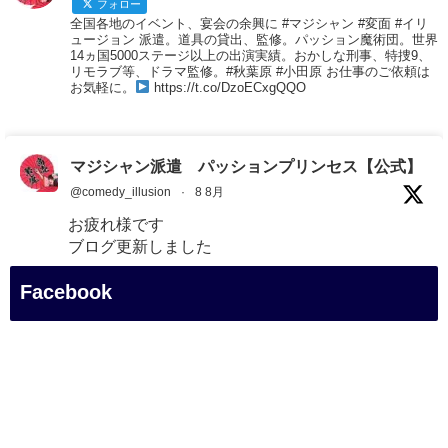
フォロー
全国各地のイベント、宴会の余興に #マジシャン #変面 #イリ
ュージョン 派遣。道具の貸出、監修。パッション魔術団。世界
14ヵ国5000ステージ以上の出演実績。おかしな刑事、特捜9、
リモラブ等、ドラマ監修。#秋葉原 #小田原 お仕事のご依頼は
お気軽に。
https://t.co/DzoECxgQQO
マジシャン派遣 パッションプリンセス【公式】
@comedy_illusion
·
8 8月
お疲れ様です
ブログ更新しました
「マジシャン和歌山旅 白浜町・白良湯」
Facebook
#企業公式がお疲れ様を言い合う
#旅行好きな人と繋がりたい
#一人旅
#女性マジシャン
#出張マジック
#マジシャン派遣