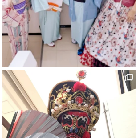
https://youtu.be/9sHKhUQBmUE
@YouTube
#企業公式がお疲れ様を言い合う
#チャンネル登録おねがいします
#愛媛県
#新居浜市
#マイントピア別子
#泉寿亭
#有形文化財
#四国
#愛媛観光
#旅行
#旅行動画
#一人旅
#観光スポット
#Travel
#ehime
#旅行好きと繋がりたい