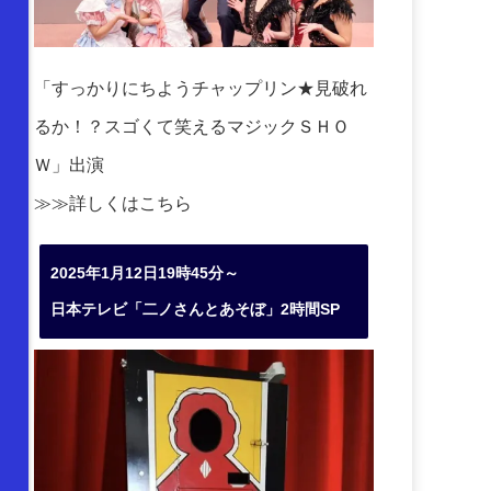
「すっかりにちようチャップリン★見破れ
るか！？スゴくて笑えるマジックＳＨＯ
Ｗ」出演
≫≫詳しくは
こちら
2025年1月12日19時45分～
日本テレビ「二ノさんとあそぼ」2時間SP