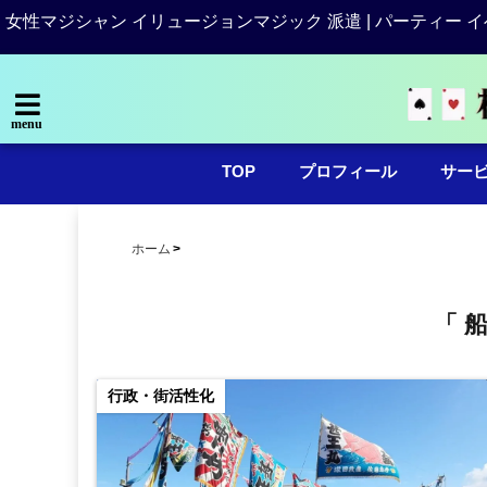
女性マジシャン イリュージョンマジック 派遣 | パーティー イ
menu
TOP
プロフィール
サー
ホーム
「 
行政・街活性化