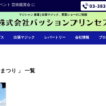
ベント 芸術鑑賞会 に
マジシャン 派遣 | 出張マジック、変面ショーのご依頼
ビス
出張マジック
レパートリー
会社情報
ブロ
船まつり 」 一覧