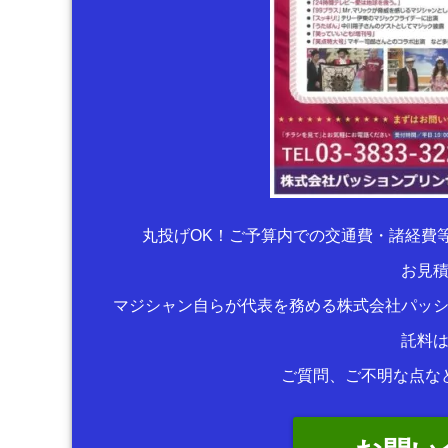
丸投げOK！ご予算内での交通費・諸経費
お見
マジシャン自らが代表を務める株式会社パッ
託料
ご質問、ご不明な点な