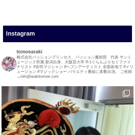
#女性マジシャン
#出張マジック
#マジシャン派遣
#イリュージョン
#和歌山県
Instagram
#白浜町
#変面ショー
#イベント
tomoearaki
#宴会
株式会社パッションプリンセス、パッション魔術団 代表
サンミ
ュージック所属
新潟出身、大阪芸大卒
R-1ぐらんぷりセミファイ
#余興
ナリスト
#女性マジシャン #ヘブンアーティスト
全国各地で #イリ
ュージョン #マジックショー
バラエティ番組に多数出演。
ご依頼
1
3
X
→info@arakitomoe.com
マジシャン派遣 パッションプリンセス【公式】
@comedy_illusion
·
7 8月
お疲れ様です
ブログ更新しました
「マジシャン和歌山旅 白浜町・円月島」