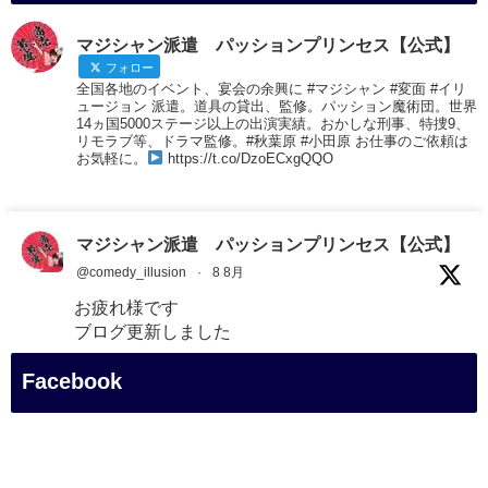
マジシャン派遣 パッションプリンセス【公式】
フォロー
全国各地のイベント、宴会の余興に #マジシャン #変面 #イリ
ュージョン 派遣。道具の貸出、監修。パッション魔術団。世界
14ヵ国5000ステージ以上の出演実績。おかしな刑事、特捜9、
リモラブ等、ドラマ監修。#秋葉原 #小田原 お仕事のご依頼は
お気軽に。
https://t.co/DzoECxgQQO
マジシャン派遣 パッションプリンセス【公式】
@comedy_illusion
·
8 8月
お疲れ様です
ブログ更新しました
「マジシャン和歌山旅 白浜町・白良湯」
Facebook
#企業公式がお疲れ様を言い合う
#旅行好きな人と繋がりたい
#一人旅