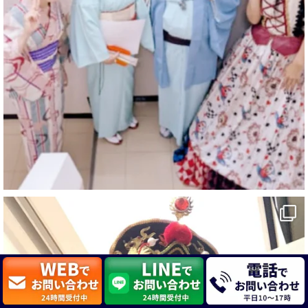
@comedy_illusion
·
7 8月
お疲れ様です
YouTubeを更新しました
https://youtu.be/9sHKhUQBmUE
@YouTube
#企業公式がお疲れ様を言い合う
#チャンネル登録おねがいします
#愛媛県
#新居浜市
#マイントピア別子
#泉寿亭
#有形文化財
#四国
#愛媛観光
#旅行
#旅行動画
#一人旅
#観光スポット
#Travel
#ehime