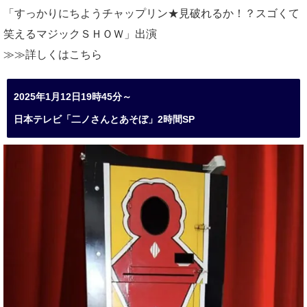
「すっかりにちようチャップリン★見破れるか！？スゴくて
笑えるマジックＳＨＯＷ」出演
≫≫詳しくは
こちら
2025年1月12日19時45分～
日本テレビ「二ノさんとあそぼ」2時間SP