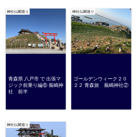
神社仏閣巡り
神社仏閣巡り
青森県 八戸市 で 出張マ
ゴールデンウィーク２０
ジック前乗り編⑥ 蕪嶋神
２２ 青森旅 蕪嶋神社②
社 前半
神社仏閣巡り