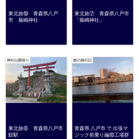
東北旅⑲ 青森県八戸
東北旅⑦ 青森県八戸市
市 蕪嶋神社
「蕪嶋神社」
神社仏閣巡り
姫の旅行記
東北旅⑥ 青森県八戸市
青森県 八戸市 で 出張マ
鮫駅
ジック前乗り編⑩工場群