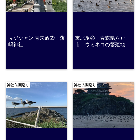
マジシャン 青森旅② 蕪
東北旅⑳ 青森県八戸
嶋神社
市 ウミネコの繁殖地
神社仏閣巡り
神社仏閣巡り