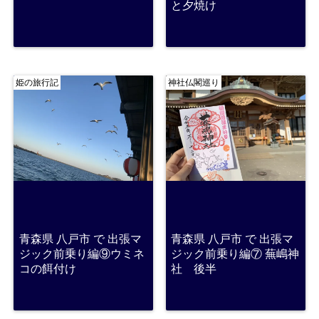
と夕焼け
姫の旅行記
神社仏閣巡り
青森県 八戸市 で 出張マ
青森県 八戸市 で 出張マ
ジック前乗り編⑨ウミネ
ジック前乗り編⑦ 蕪嶋神
コの餌付け
社 後半