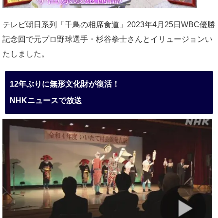
テレビ朝日系列「千鳥の相席食道」2023年4月25日WBC優勝
記念回で元プロ野球選手・杉谷拳士さんとイリュージョンい
たしました。
12年ぶりに無形文化財が復活！
NHKニュースで放送