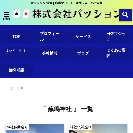
マジシャン 派遣 | 出張マジック、変面ショーのご依頼
menu
プロフィー
出張マジッ
TOP
サービス
ル
ク
レパートリ
よくある質
会社情報
ブログ
ー
問
無料相談
ホーム
「 蕪嶋神社 」 一覧
神社仏閣巡り
神社仏閣巡り