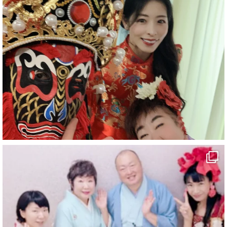
#企業公式がお疲れ様を言い合う
#旅行好きな人と繋がりたい
#一人旅
#女性マジシャン
#出張マジック
#マジシャン派遣
#イリュージョン
#和歌山県
#白浜町
#変面ショー
#イベント
#宴会
#余興
1
10
X
マジシャン派遣 パッションプリンセス【公式】