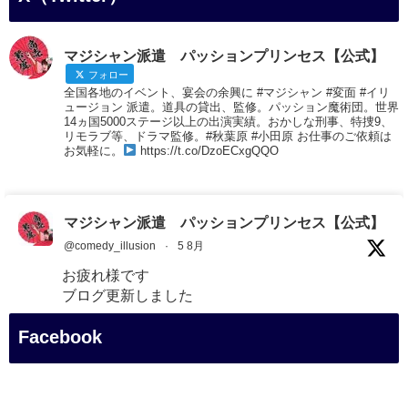
マジシャン派遣 パッションプリンセス【公式】
フォロー
全国各地のイベント、宴会の余興に #マジシャン #変面 #イリ
ュージョン 派遣。道具の貸出、監修。パッション魔術団。世界
14ヵ国5000ステージ以上の出演実績。おかしな刑事、特捜9、
リモラブ等、ドラマ監修。#秋葉原 #小田原 お仕事のご依頼は
お気軽に。
https://t.co/DzoECxgQQO
マジシャン派遣 パッションプリンセス【公式】
@comedy_illusion
·
5 8月
お疲れ様です
ブログ更新しました
「マジシャン和歌山旅 白浜町・三段壁展望台」
Facebook
#企業公式がお疲れ様を言い合う
#旅行好きな人と繋がりたい