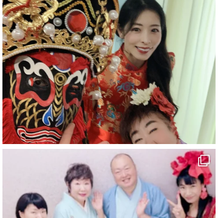
#企業公式がお疲れ様を言い合う
#チャンネル登録おねがいします
#愛媛県
#新居浜市
#幸福駅
#別子銅山
#鉱山観光列車
#四国
#愛媛観光
#旅行
#旅行動画
#一人旅
#観光スポット
#Travel
#ehime
#旅行好きと繋がりたい
2
7
X