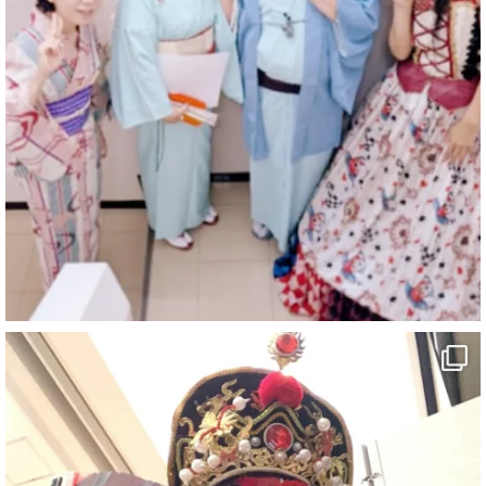
マジシャン派遣 パッションプリンセス【公式】
@comedy_illusion
·
4 8月
お疲れ様です
ブログ更新しました
「マジシャン和歌山旅 白浜町・三段壁洞窟」
#企業公式がお疲れ様を言い合う
#旅行好きな人と繋がりたい
#一人旅
#女性マジシャン
#出張マジック
#マジシャン派遣
#イリュージョン
#和歌山県
#白浜町
#変面ショー