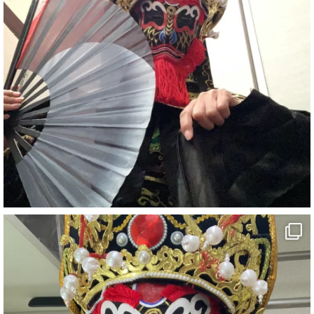
#イベント
#宴会
#余興
2
X
さらに読み込む