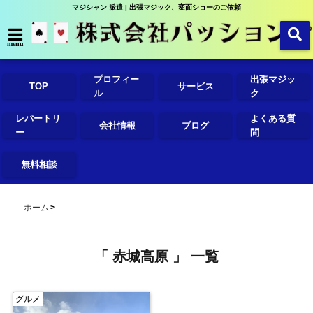
マジシャン 派遣 | 出張マジック、変面ショーのご依頼
menu
プロフィー
出張マジッ
TOP
サービス
ル
ク
レパートリ
よくある質
会社情報
ブログ
ー
問
無料相談
ホーム
「 赤城高原 」 一覧
グルメ