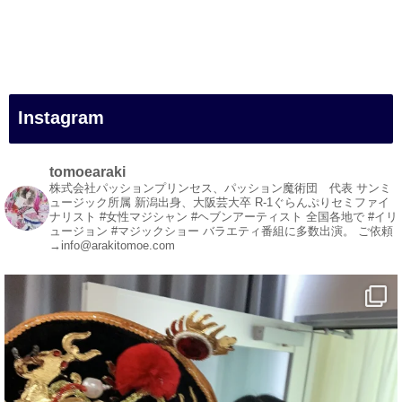
#一人旅
#女性マジシャン
#出張マジック
#マジシャン派遣
#イリュージョン
#和歌山県
Instagram
#白浜町
#変面ショー
#イベント
tomoearaki
#宴会
株式会社パッションプリンセス、パッション魔術団 代表
サンミ
ュージック所属
新潟出身、大阪芸大卒
R-1ぐらんぷりセミファイ
#余興
ナリスト
#女性マジシャン #ヘブンアーティスト
全国各地で #イリ
ュージョン #マジックショー
バラエティ番組に多数出演。
ご依頼
1
5
X
→info@arakitomoe.com
マジシャン派遣 パッションプリンセス【公式】
@comedy_illusion
·
5 8月
お疲れ様です
YouTubeを更新しました
https://youtu.be/9Vo2WgtDLME
@YouTube