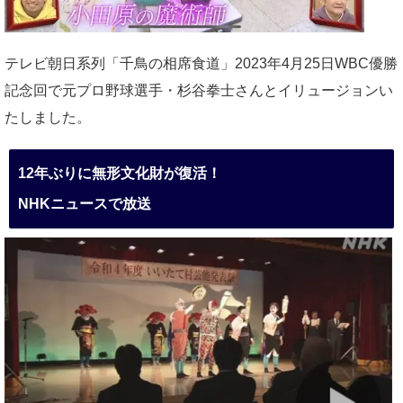
テレビ朝日系列「千鳥の相席食道」2023年4月25日WBC優勝
記念回で元プロ野球選手・杉谷拳士さんとイリュージョンい
たしました。
12年ぶりに無形文化財が復活！
NHKニュースで放送