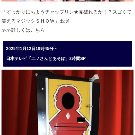
「すっかりにちようチャップリン★見破れるか！？スゴくて
笑えるマジックＳＨＯＷ」出演
≫≫詳しくは
こちら
2025年1月12日19時45分～
日本テレビ「二ノさんとあそぼ」2時間SP