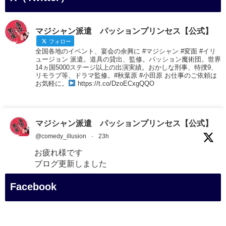
マジシャン派遣 パッションプリンセス【公式】
フォロー
全国各地のイベント、宴会の余興に #マジシャン #変面 #イリ
ュージョン 派遣。道具の貸出、監修。パッション魔術団。世界
14ヵ国5000ステージ以上の出演実績。おかしな刑事、特捜9、
リモラブ等、ドラマ監修。#秋葉原 #小田原 お仕事のご依頼は
お気軽に。
https://t.co/DzoECxgQQO
マジシャン派遣 パッションプリンセス【公式】
@comedy_illusion
·
23h
お疲れ様です
ブログ更新しました
「マジシャン和歌山旅 白浜町・三段壁展望台」
Facebook
#企業公式がお疲れ様を言い合う
#旅行好きな人と繋がりたい