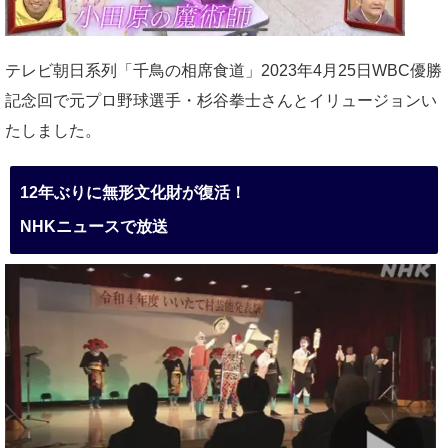
テレビ朝日系列「千鳥の相席食道」2023年4月25日WBC優勝
記念回で元プロ野球選手・杉谷拳士さんとイリュージョンい
たしました。
12年ぶりに無形文化財が復活！
NHKニュースで放送