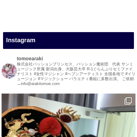
#一人旅
#女性マジシャン
#出張マジック
#マジシャン派遣
#イリュージョン
#和歌山県
Instagram
#白浜町
#変面ショー
#イベント
tomoearaki
#宴会
株式会社パッションプリンセス、パッション魔術団 代表
サンミ
ュージック所属
新潟出身、大阪芸大卒
R-1ぐらんぷりセミファイ
#余興
ナリスト
#女性マジシャン #ヘブンアーティスト
全国各地で #イリ
ュージョン #マジックショー
バラエティ番組に多数出演。
ご依頼
1
5
X
→info@arakitomoe.com
マジシャン派遣 パッションプリンセス【公式】
@comedy_illusion
·
5 8月
お疲れ様です
YouTubeを更新しました
https://youtu.be/9Vo2WgtDLME
@YouTube