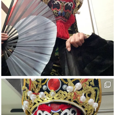
#イベント
#宴会
#余興
2
X
さらに読み込む