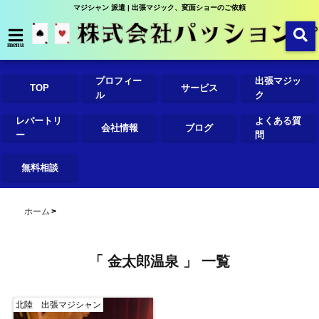
マジシャン 派遣 | 出張マジック、変面ショーのご依頼
menu
プロフィー
出張マジッ
TOP
サービス
ル
ク
レパートリ
よくある質
会社情報
ブログ
ー
問
無料相談
ホーム
「 金太郎温泉 」 一覧
北陸 出張マジシャン