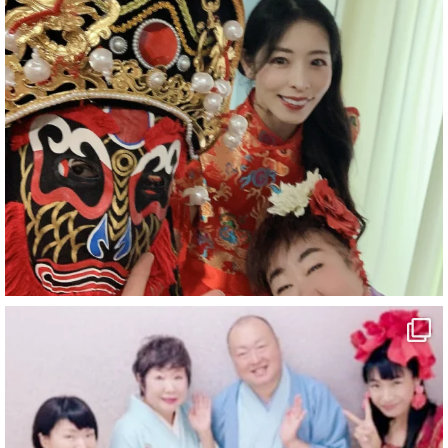
#企業公式がお疲れ様を言い合う
#チャンネル登録おねがいします
#愛媛県
#新居浜市
#幸福駅
#別子銅山
#鉱山観光列車
#四国
#愛媛観光
#旅行
#旅行動画
#一人旅
#観光スポット
#Travel
#ehime
#旅行好きと繋がりたい
2
7
X