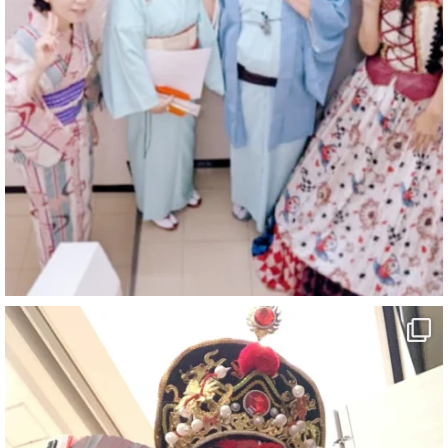
マジシャン派遣 パッションプリンセス【公式】
@comedy_illusion
·
4 8月
お疲れ様です
ブログ更新しました
「マジシャン和歌山旅 白浜町・三段壁洞窟」
#企業公式がお疲れ様を言い合う
#旅行好きな人と繋がりたい
#一人旅
#女性マジシャン
#出張マジック
#マジシャン派遣
#イリュージョン
#和歌山県
#白浜町
#変面ショー