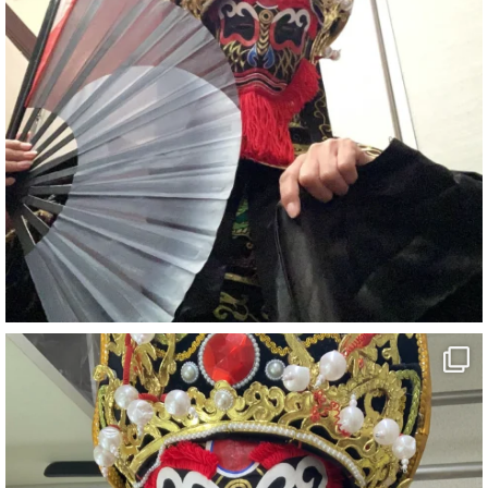
#イベント
#宴会
#余興
1
6
X
さらに読み込む