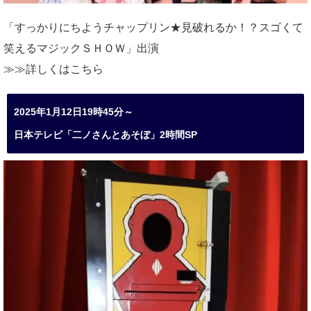
「すっかりにちようチャップリン★見破れるか！？スゴくて
笑えるマジックＳＨＯＷ」出演
≫≫詳しくは
こちら
2025年1月12日19時45分～
日本テレビ「二ノさんとあそぼ」2時間SP