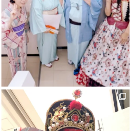
マジシャン派遣 パッションプリンセス【公式】
@comedy_illusion
·
3 8月
お疲れ様です
ブログ更新しました
「マジシャン和歌山旅 白浜町・文殊堂」
#企業公式がお疲れ様を言い合う
#旅行好きな人と繋がりたい
#一人旅
#女性マジシャン
#出張マジック
#マジシャン派遣
#イリュージョン
#和歌山県
#白浜町
#変面ショー