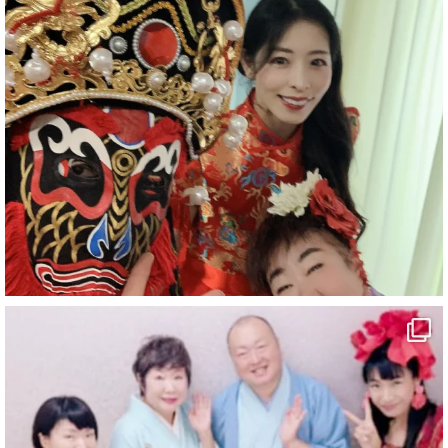
お疲れ様です
ブログ更新しました
「マジシャン和歌山旅 白浜町・三段壁洞窟」
#企業公式がお疲れ様を言い合う
#旅行好きな人と繋がりたい
#一人旅
#女性マジシャン
#出張マジック
#マジシャン派遣
#イリュージョン
#和歌山県
#白浜町
#変面ショー
#イベント
#宴会
#余興
2
X