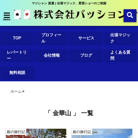
マジシャン 派遣 | 出張マジック、変面ショーのご依頼
menu
プロフィー
出張マジッ
TOP
サービス
ル
ク
レパートリ
よくある質
会社情報
ブログ
ー
問
無料相談
ホーム
「 金華山 」 一覧
姫の旅行記
姫の旅行記