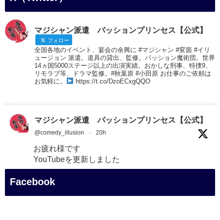
マジシャン派遣 パッションプリンセス【公式】
フォロー
全国各地のイベント、宴会の余興に #マジシャン #変面 #イリ
ュージョン 派遣。道具の貸出、監修。パッション魔術団。世界
14ヵ国5000ステージ以上の出演実績。おかしな刑事、特捜9、
リモラブ等、ドラマ監修。#秋葉原 #小田原 お仕事のご依頼は
お気軽に。
https://t.co/DzoECxgQQO
マジシャン派遣 パッションプリンセス【公式】
@comedy_illusion
·
20h
お疲れ様です
YouTubeを更新しました
https://youtu.be/9Vo2WgtDLME
@YouTube
Facebook
#企業公式がお疲れ様を言い合う
#チャンネル登録おねがいします
#愛媛県