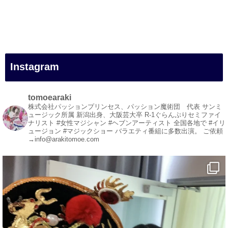
#新居浜市
#幸福駅
#別子銅山
#鉱山観光列車
#四国
#愛媛観光
Instagram
#旅行
#旅行動画
#一人旅
tomoearaki
#観光スポット
株式会社パッションプリンセス、パッション魔術団 代表
サンミ
ュージック所属
新潟出身、大阪芸大卒
R-1ぐらんぷりセミファイ
#Travel
ナリスト
#女性マジシャン #ヘブンアーティスト
全国各地で #イリ
#ehime
ュージョン #マジックショー
バラエティ番組に多数出演。
ご依頼
→info@arakitomoe.com
#旅行好きと繋がりたい
1
5
X
マジシャン派遣 パッションプリンセス【公式】
@comedy_illusion
·
4 8月