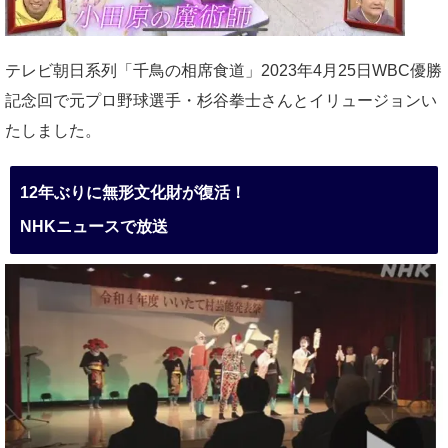
テレビ朝日系列「千鳥の相席食道」2023年4月25日WBC優勝
記念回で元プロ野球選手・杉谷拳士さんとイリュージョンい
たしました。
12年ぶりに無形文化財が復活！
NHKニュースで放送