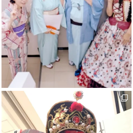
マジシャン派遣 パッションプリンセス【公式】
@comedy_illusion
·
6 8月
お疲れ様です
ブログ更新しました
「マジシャン和歌山旅 白浜町・三段壁」
#企業公式がお疲れ様を言い合う
#旅行好きな人と繋がりたい
#一人旅
#女性マジシャン
#出張マジック
#マジシャン派遣
#イリュージョン
#和歌山県
#白浜町
#変面ショー