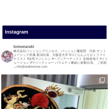
#一人旅
#女性マジシャン
#出張マジック
#マジシャン派遣
#イリュージョン
#和歌山県
Instagram
#白浜町
#変面ショー
#イベント
tomoearaki
#宴会
株式会社パッションプリンセス、パッション魔術団 代表
サンミ
ュージック所属
新潟出身、大阪芸大卒
R-1ぐらんぷりセミファイ
#余興
ナリスト
#女性マジシャン #ヘブンアーティスト
全国各地で #イリ
ュージョン #マジックショー
バラエティ番組に多数出演。
ご依頼
1
5
X
→info@arakitomoe.com
マジシャン派遣 パッションプリンセス【公式】
@comedy_illusion
·
7 8月
お疲れ様です
YouTubeを更新しました
https://youtu.be/9sHKhUQBmUE
@YouTube