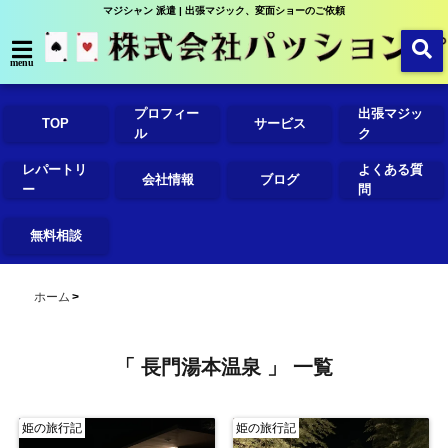
マジシャン 派遣 | 出張マジック、変面ショーのご依頼
menu
プロフィー
出張マジッ
TOP
サービス
ル
ク
レパートリ
よくある質
会社情報
ブログ
ー
問
無料相談
ホーム
「 長門湯本温泉 」 一覧
姫の旅行記
姫の旅行記