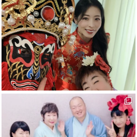
#企業公式がお疲れ様を言い合う
#チャンネル登録おねがいします
#愛媛県
#新居浜市
#マイントピア別子
#泉寿亭
#有形文化財
#四国
#愛媛観光
#旅行
#旅行動画
#一人旅
#観光スポット
#Travel
#ehime
#旅行好きと繋がりたい
5
X