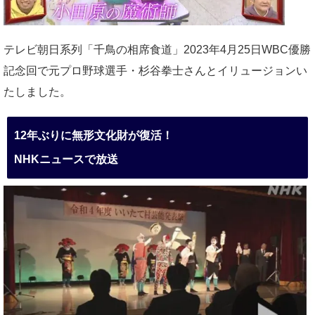
テレビ朝日系列「千鳥の相席食道」2023年4月25日WBC優勝
記念回で元プロ野球選手・杉谷拳士さんとイリュージョンい
たしました。
12年ぶりに無形文化財が復活！
NHKニュースで放送