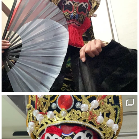
#イベント
#宴会
#余興
1
5
X
さらに読み込む