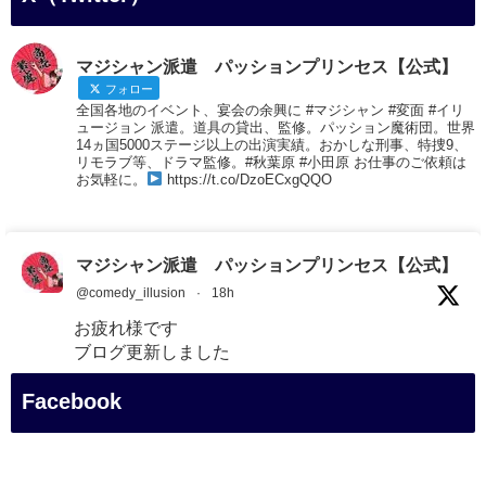
マジシャン派遣 パッションプリンセス【公式】
フォロー
全国各地のイベント、宴会の余興に #マジシャン #変面 #イリ
ュージョン 派遣。道具の貸出、監修。パッション魔術団。世界
14ヵ国5000ステージ以上の出演実績。おかしな刑事、特捜9、
リモラブ等、ドラマ監修。#秋葉原 #小田原 お仕事のご依頼は
お気軽に。
https://t.co/DzoECxgQQO
マジシャン派遣 パッションプリンセス【公式】
@comedy_illusion
·
18h
お疲れ様です
ブログ更新しました
「マジシャン和歌山旅 白浜町・円月島」
Facebook
#企業公式がお疲れ様を言い合う
#旅行好きな人と繋がりたい