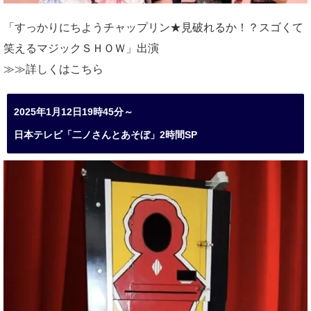
「すっかりにちようチャップリン★見破れるか！？スゴくて
笑えるマジックＳＨＯＷ」出演
≫≫詳しくは
こちら
2025年1月12日19時45分～
日本テレビ「二ノさんとあそぼ」2時間SP