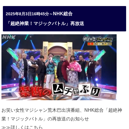
NHK総合
2025年8月3日16時45分～
「超絶神業！マジックバトル」再放送
お笑い女性マジシャン荒木巴出演番組、
NHK総合「超絶神
業！マジックバトル」の再放送のお知らせ
≫≫詳しくは
こちら