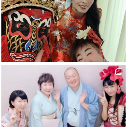
#旅行好きな人と繋がりたい
#一人旅
#女性マジシャン
#出張マジック
#マジシャン派遣
#イリュージョン
#和歌山県
#白浜町
#変面ショー
#イベント
#宴会
#余興
1
10
X
マジシャン派遣 パッションプリンセス【公式】
@comedy_illusion
·
7 8月
お疲れ様です
YouTubeを更新しました