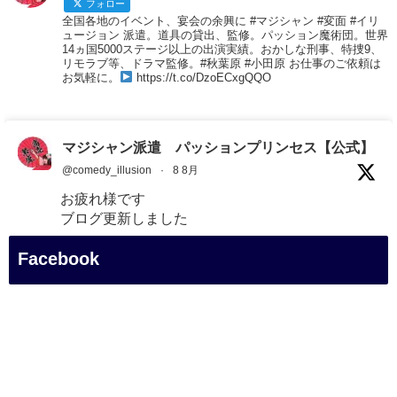
フォロー
全国各地のイベント、宴会の余興に #マジシャン #変面 #イリ
ュージョン 派遣。道具の貸出、監修。パッション魔術団。世界
14ヵ国5000ステージ以上の出演実績。おかしな刑事、特捜9、
リモラブ等、ドラマ監修。#秋葉原 #小田原 お仕事のご依頼は
お気軽に。
https://t.co/DzoECxgQQO
マジシャン派遣 パッションプリンセス【公式】
@comedy_illusion
·
8 8月
お疲れ様です
ブログ更新しました
「マジシャン和歌山旅 白浜町・白良湯」
Facebook
#企業公式がお疲れ様を言い合う
#旅行好きな人と繋がりたい
#一人旅
#女性マジシャン
#出張マジック
#マジシャン派遣