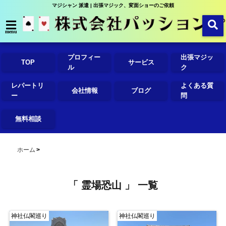
マジシャン 派遣 | 出張マジック、変面ショーのご依頼
menu
プロフィー
出張マジッ
TOP
サービス
ル
ク
レパートリ
よくある質
会社情報
ブログ
ー
問
無料相談
ホーム
「 霊場恐山 」 一覧
神社仏閣巡り
神社仏閣巡り