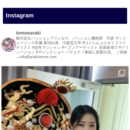
#イリュージョン
#和歌山県
Instagram
#白浜町
#変面ショー
#イベント
tomoearaki
#宴会
株式会社パッションプリンセス、パッション魔術団 代表
サンミ
ュージック所属
新潟出身、大阪芸大卒
R-1ぐらんぷりセミファイ
#余興
ナリスト
#女性マジシャン #ヘブンアーティスト
全国各地で #イリ
ュージョン #マジックショー
バラエティ番組に多数出演。
ご依頼
1
3
X
→info@arakitomoe.com
マジシャン派遣 パッションプリンセス【公式】
@comedy_illusion
·
7 8月
お疲れ様です
ブログ更新しました
「マジシャン和歌山旅 白浜町・円月島」
#企業公式がお疲れ様を言い合う