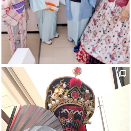
https://youtu.be/9sHKhUQBmUE
@YouTube
#企業公式がお疲れ様を言い合う
#チャンネル登録おねがいします
#愛媛県
#新居浜市
#マイントピア別子
#泉寿亭
#有形文化財
#四国
#愛媛観光
#旅行
#旅行動画
#一人旅
#観光スポット
#Travel
#ehime
#旅行好きと繋がりたい