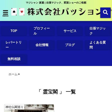
マジシャン 派遣 | 出張マジック、変面ショーのご依頼
menu
プロフィー
出張マジッ
TOP
サービス
ル
ク
レパートリ
よくある質
会社情報
ブログ
ー
問
無料相談
ホーム
「 霊宝閣 」 一覧
神社仏閣巡り