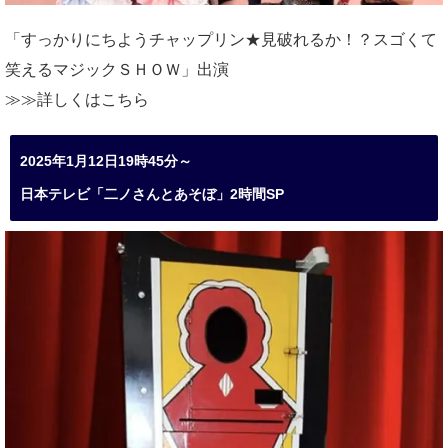
「すっかりにちようチャップリン★見破れるか！？スゴくて
笑えるマジックＳＨＯＷ」出演
≫≫詳しくは
こちら
2025年1月12日19時45分～
日本テレビ「二ノさんとあそぼ」2時間SP