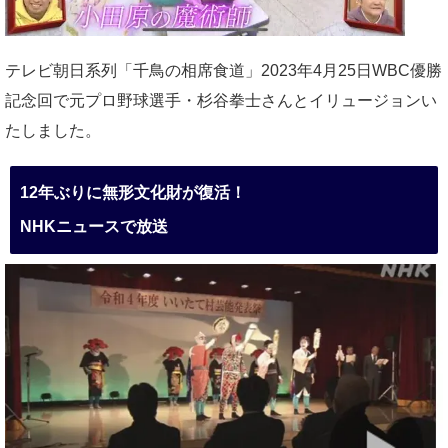
テレビ朝日系列「千鳥の相席食道」2023年4月25日WBC優勝
記念回で元プロ野球選手・杉谷拳士さんとイリュージョンい
たしました。
12年ぶりに無形文化財が復活！
NHKニュースで放送