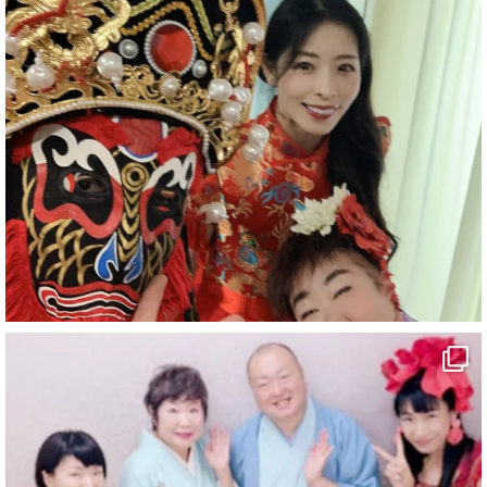
#企業公式がお疲れ様を言い合う
#チャンネル登録おねがいします
#愛媛県
#新居浜市
#マイントピア別子
#泉寿亭
#有形文化財
#四国
#愛媛観光
#旅行
#旅行動画
#一人旅
#観光スポット
#Travel
#ehime
#旅行好きと繋がりたい
5
X