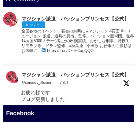
マジシャン派遣 パッションプリンセス【公式】
フォロー
全国各地のイベント、宴会の余興に #マジシャン #変面 #イリ
ュージョン 派遣。道具の貸出、監修。パッション魔術団。世界
14ヵ国5000ステージ以上の出演実績。おかしな刑事、特捜9、
リモラブ等、ドラマ監修。#秋葉原 #小田原 お仕事のご依頼は
お気軽に。
https://t.co/DzoECxgQQO
マジシャン派遣 パッションプリンセス【公式】
@comedy_illusion
·
7 8月
お疲れ様です
ブログ更新しました
「マジシャン和歌山旅 白浜町・円月島」
Facebook
#企業公式がお疲れ様を言い合う
#旅行好きな人と繋がりたい