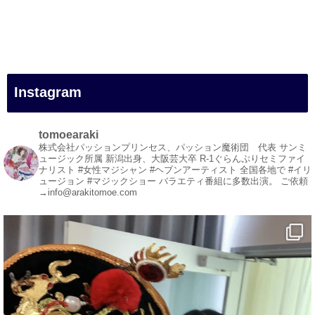
#一人旅
#女性マジシャン
#出張マジック
#マジシャン派遣
#イリュージョン
#和歌山県
Instagram
#白浜町
#変面ショー
#イベント
tomoearaki
#宴会
株式会社パッションプリンセス、パッション魔術団 代表
サンミ
ュージック所属
新潟出身、大阪芸大卒
R-1ぐらんぷりセミファイ
#余興
ナリスト
#女性マジシャン #ヘブンアーティスト
全国各地で #イリ
ュージョン #マジックショー
バラエティ番組に多数出演。
ご依頼
1
5
X
→info@arakitomoe.com
マジシャン派遣 パッションプリンセス【公式】
@comedy_illusion
·
7 8月
お疲れ様です
YouTubeを更新しました
https://youtu.be/9sHKhUQBmUE
@YouTube