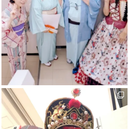
マジシャン派遣 パッションプリンセス【公式】
@comedy_illusion
·
6 8月
お疲れ様です
ブログ更新しました
「マジシャン和歌山旅 白浜町・三段壁」
#企業公式がお疲れ様を言い合う
#旅行好きな人と繋がりたい
#一人旅
#女性マジシャン
#出張マジック
#マジシャン派遣
#イリュージョン
#和歌山県
#白浜町
#変面ショー