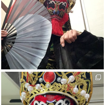
#イベント
#宴会
#余興
1
5
X
さらに読み込む