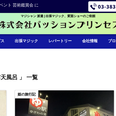
ベント 芸術鑑賞会 に
マジシャン 派遣 | 出張マジック、変面ショーのご依頼
ビス
出張マジック
レパートリー
会社情報
ブロ
露天風呂 」 一覧
姫の旅行記