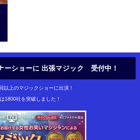
ト
ナーショーに 出張マジック 受付中！
00回以上のマジックショーに出演！
は1800社を突破しました！