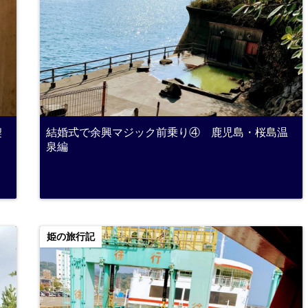
契
結婚式で余興マジック前乗り④ 鹿児島・桜島温
泉編
姫の旅行記