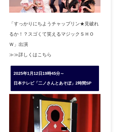
「すっかりにちようチャップリン★見破れ
るか！？スゴくて笑えるマジックＳＨＯ
Ｗ」出演
≫≫詳しくは
こちら
2025年1月12日19時45分～
日本テレビ「二ノさんとあそぼ」2時間SP