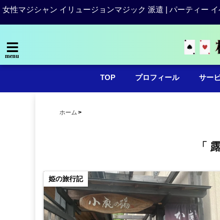
女性マジシャン イリュージョンマジック 派遣 | パーティー イ
menu
TOP
プロフィール
サー
ホーム
「 
姫の旅行記