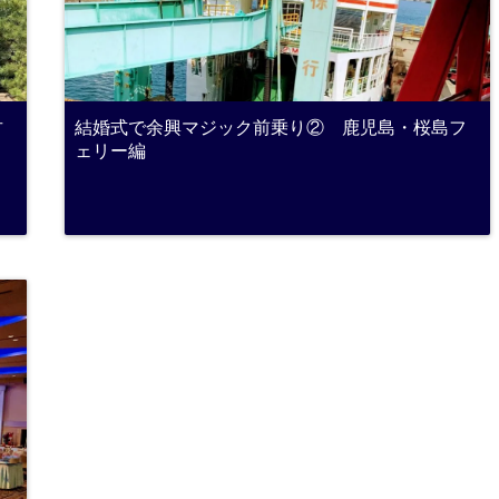
古
結婚式で余興マジック前乗り② 鹿児島・桜島フ
ェリー編