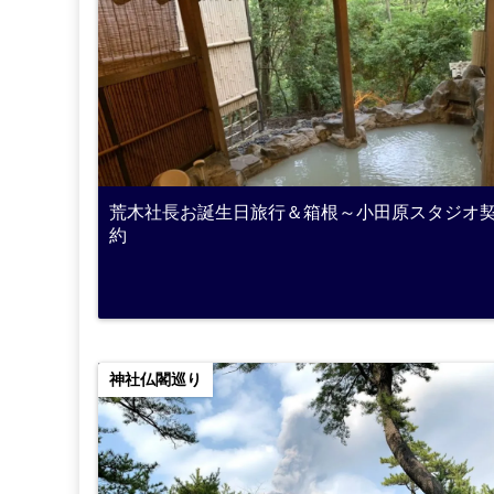
荒木社長お誕生日旅行＆箱根～小田原スタジオ
約
神社仏閣巡り