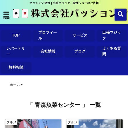
マジシャン 派遣 | 出張マジック、変面ショーのご依頼
menu
プロフィー
出張マジッ
TOP
サービス
ル
ク
レパートリ
よくある質
会社情報
ブログ
ー
問
無料相談
ホーム
「 青森魚菜センター 」 一覧
グルメ
グルメ