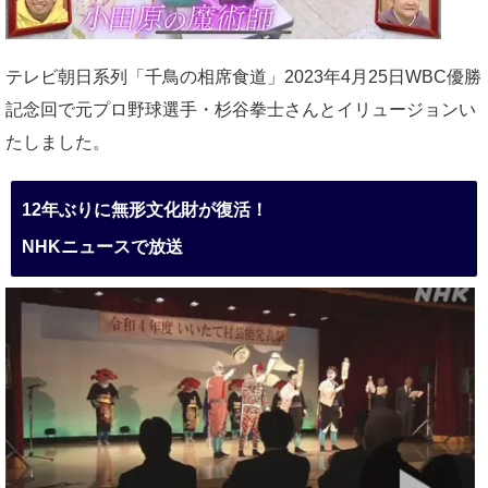
テレビ朝日系列「千鳥の相席食道」2023年4月25日WBC優勝
記念回で元プロ野球選手・杉谷拳士さんとイリュージョンい
たしました。
12年ぶりに無形文化財が復活！
NHKニュースで放送