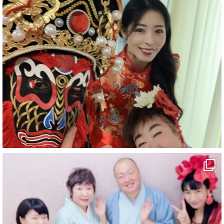
#企業公式がお疲れ様を言い合う
#旅行好きな人と繋がりたい
#一人旅
#女性マジシャン
#出張マジック
#マジシャン派遣
#イリュージョン
#和歌山県
#白浜町
#変面ショー
#イベント
#宴会
#余興
1
10
X
マジシャン派遣 パッションプリンセス【公式】