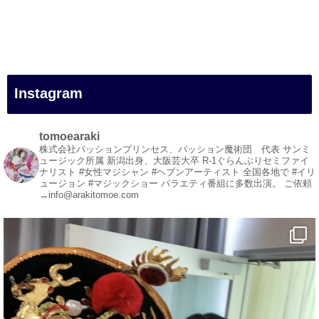
#一人旅
#女性マジシャン
#出張マジック
#マジシャン派遣
#イリュージョン
#和歌山県
Instagram
#白浜町
#変面ショー
#イベント
tomoearaki
#宴会
株式会社パッションプリンセス、パッション魔術団 代表
サンミ
ュージック所属
新潟出身、大阪芸大卒
R-1ぐらんぷりセミファイ
#余興
ナリスト
#女性マジシャン #ヘブンアーティスト
全国各地で #イリ
ュージョン #マジックショー
バラエティ番組に多数出演。
ご依頼
1
3
X
→info@arakitomoe.com
マジシャン派遣 パッションプリンセス【公式】
@comedy_illusion
·
7 8月
お疲れ様です
ブログ更新しました
「マジシャン和歌山旅 白浜町・円月島」