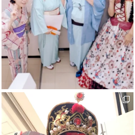
@comedy_illusion
·
7 8月
お疲れ様です
YouTubeを更新しました
https://youtu.be/9sHKhUQBmUE
@YouTube
#企業公式がお疲れ様を言い合う
#チャンネル登録おねがいします
#愛媛県
#新居浜市
#マイントピア別子
#泉寿亭
#有形文化財
#四国
#愛媛観光
#旅行
#旅行動画
#一人旅
#観光スポット
#Travel