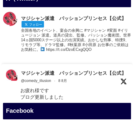
マジシャン派遣 パッションプリンセス【公式】
フォロー
全国各地のイベント、宴会の余興に #マジシャン #変面 #イリ
ュージョン 派遣。道具の貸出、監修。パッション魔術団。世界
14ヵ国5000ステージ以上の出演実績。おかしな刑事、特捜9、
リモラブ等、ドラマ監修。#秋葉原 #小田原 お仕事のご依頼は
お気軽に。
https://t.co/DzoECxgQQO
マジシャン派遣 パッションプリンセス【公式】
@comedy_illusion
·
8 8月
お疲れ様です
ブログ更新しました
「マジシャン和歌山旅 白浜町・白良湯」
Facebook
#企業公式がお疲れ様を言い合う
#旅行好きな人と繋がりたい