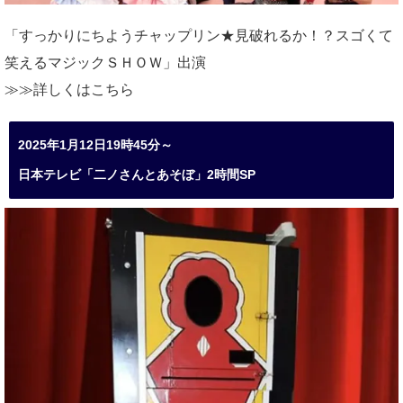
「すっかりにちようチャップリン★見破れるか！？スゴくて
笑えるマジックＳＨＯＷ」出演
≫≫詳しくは
こちら
2025年1月12日19時45分～
日本テレビ「二ノさんとあそぼ」2時間SP