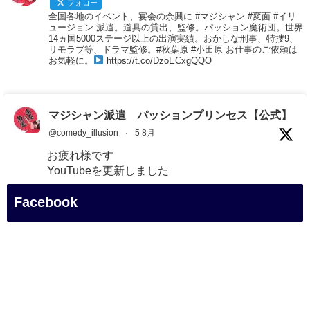
フォロー
全国各地のイベント、宴会の余興に #マジシャン #変面 #イリ
ュージョン 派遣。道具の貸出、監修。パッション魔術団。世界
14ヵ国5000ステージ以上の出演実績。おかしな刑事、特捜9、
リモラブ等、ドラマ監修。#秋葉原 #小田原 お仕事のご依頼は
お気軽に。
https://t.co/DzoECxgQQO
マジシャン派遣 パッションプリンセス【公式】
@comedy_illusion
·
5 8月
お疲れ様です
YouTubeを更新しました
https://youtu.be/9Vo2WgtDLME
@YouTube
Facebook
#企業公式がお疲れ様を言い合う
#チャンネル登録おねがいします
#愛媛県
#新居浜市
#幸福駅
#別子銅山
#鉱山観光列車