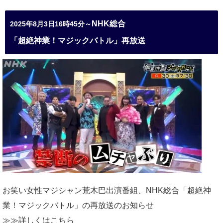
NHK総合
2025年8月3日16時45分～
「超絶神業！マジックバトル」再放送
お笑い女性マジシャン荒木巴出演番組、
NHK総合「超絶神
業！マジックバトル」の再放送のお知らせ
≫≫詳しくは
こちら