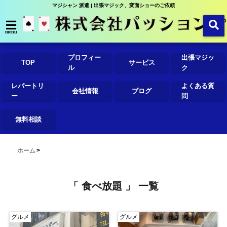
マジシャン 派遣 | 出張マジック、変面ショーのご依頼
menu
プロフィー
出張マジッ
TOP
サービス
ル
ク
レパートリ
よくある質
会社情報
ブログ
ー
問
無料相談
ホーム
「 食べ放題 」 一覧
グルメ
グルメ