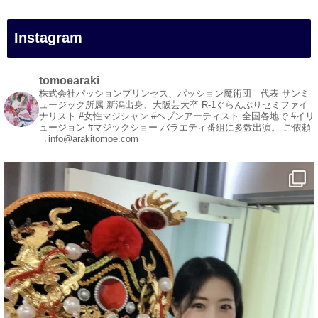
#四国
#愛媛観光
Instagram
#旅行
#旅行動画
#一人旅
tomoearaki
#観光スポット
株式会社パッションプリンセス、パッション魔術団 代表
サンミ
ュージック所属
新潟出身、大阪芸大卒
R-1ぐらんぷりセミファイ
#Travel
ナリスト
#女性マジシャン #ヘブンアーティスト
全国各地で #イリ
#ehime
ュージョン #マジックショー
バラエティ番組に多数出演。
ご依頼
→info@arakitomoe.com
#旅行好きと繋がりたい
1
5
X
マジシャン派遣 パッションプリンセス【公式】
@comedy_illusion
·
4 8月
お疲れ様です
ブログ更新しました
「マジシャン和歌山旅 白浜町・三段壁洞窟」