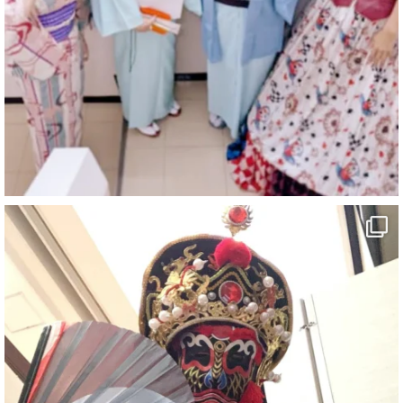
@comedy_illusion
·
3 8月
お疲れ様です
ブログ更新しました
「マジシャン和歌山旅 白浜町・文殊堂」
#企業公式がお疲れ様を言い合う
#旅行好きな人と繋がりたい
#一人旅
#女性マジシャン
#出張マジック
#マジシャン派遣
#イリュージョン
#和歌山県
#白浜町
#変面ショー
#イベント
#宴会
#余興