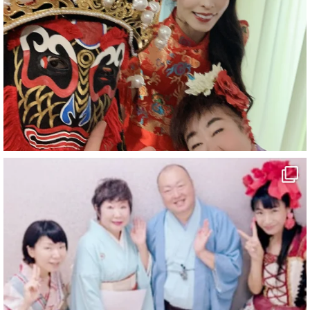
#企業公式がお疲れ様を言い合う
#旅行好きな人と繋がりたい
#一人旅
#女性マジシャン
#出張マジック
#マジシャン派遣
#イリュージョン
#和歌山県
#白浜町
#変面ショー
#イベント
#宴会
#余興
2
X
マジシャン派遣 パッションプリンセス【公式】