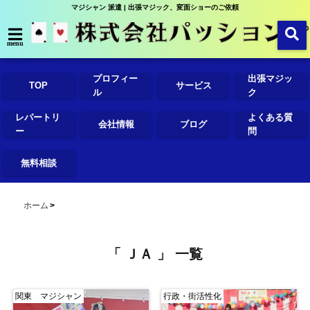
マジシャン 派遣 | 出張マジック、変面ショーのご依頼
menu
プロフィー
出張マジッ
TOP
サービス
ル
ク
レパートリ
よくある質
会社情報
ブログ
ー
問
無料相談
ホーム
「 ＪＡ 」 一覧
関東 マジシャン
行政・街活性化