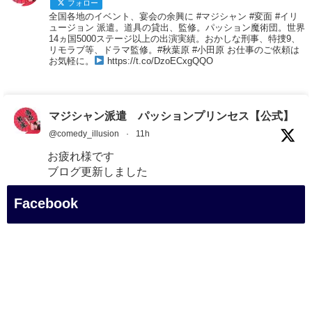
フォロー
全国各地のイベント、宴会の余興に #マジシャン #変面 #イリ
ュージョン 派遣。道具の貸出、監修。パッション魔術団。世界
14ヵ国5000ステージ以上の出演実績。おかしな刑事、特捜9、
リモラブ等、ドラマ監修。#秋葉原 #小田原 お仕事のご依頼は
お気軽に。
https://t.co/DzoECxgQQO
マジシャン派遣 パッションプリンセス【公式】
@comedy_illusion
·
11h
お疲れ様です
ブログ更新しました
「マジシャン和歌山旅 白浜町・円月島」
Facebook
#企業公式がお疲れ様を言い合う
#旅行好きな人と繋がりたい
#一人旅
#女性マジシャン
#出張マジック
#マジシャン派遣