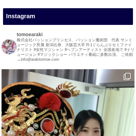
#イリュージョン
#和歌山県
Instagram
#白浜町
#変面ショー
#イベント
tomoearaki
#宴会
株式会社パッションプリンセス、パッション魔術団 代表
サンミ
ュージック所属
新潟出身、大阪芸大卒
R-1ぐらんぷりセミファイ
#余興
ナリスト
#女性マジシャン #ヘブンアーティスト
全国各地で #イリ
ュージョン #マジックショー
バラエティ番組に多数出演。
ご依頼
1
5
X
→info@arakitomoe.com
マジシャン派遣 パッションプリンセス【公式】
@comedy_illusion
·
23h
お疲れ様です
YouTubeを更新しました
https://youtu.be/9sHKhUQBmUE
@YouTube
#企業公式がお疲れ様を言い合う
#チャンネル登録おねがいします