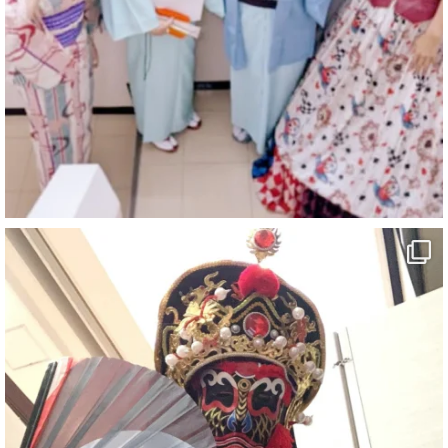
@comedy_illusion
·
6 8月
お疲れ様です
ブログ更新しました
「マジシャン和歌山旅 白浜町・三段壁」
#企業公式がお疲れ様を言い合う
#旅行好きな人と繋がりたい
#一人旅
#女性マジシャン
#出張マジック
#マジシャン派遣
#イリュージョン
#和歌山県
#白浜町
#変面ショー
#イベント
#宴会
#余興