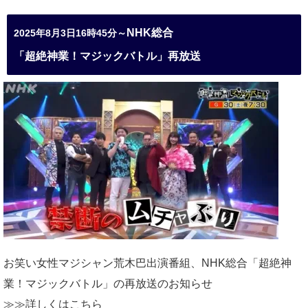
NHK総合
2025年8月3日16時45分～
「超絶神業！マジックバトル」再放送
お笑い女性マジシャン荒木巴出演番組、
NHK総合「超絶神
業！マジックバトル」の再放送のお知らせ
≫≫詳しくは
こちら