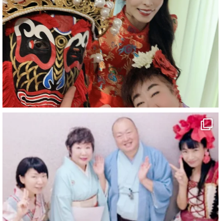
#愛媛県
#新居浜市
#マイントピア別子
#泉寿亭
#有形文化財
#四国
#愛媛観光
#旅行
#旅行動画
#一人旅
#観光スポット
#Travel
#ehime
#旅行好きと繋がりたい
5
X
マジシャン派遣 パッションプリンセス【公式】