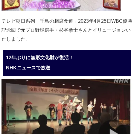
テレビ朝日系列「千鳥の相席食道」2023年4月25日WBC優勝
記念回で元プロ野球選手・杉谷拳士さんとイリュージョンい
たしました。
12年ぶりに無形文化財が復活！
NHKニュースで放送