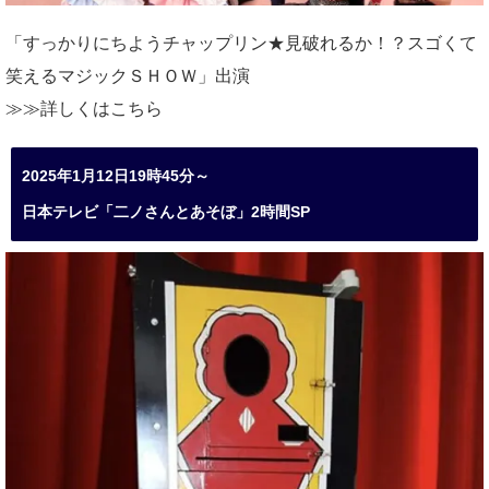
「すっかりにちようチャップリン★見破れるか！？スゴくて
笑えるマジックＳＨＯＷ」出演
≫≫詳しくは
こちら
2025年1月12日19時45分～
日本テレビ「二ノさんとあそぼ」2時間SP