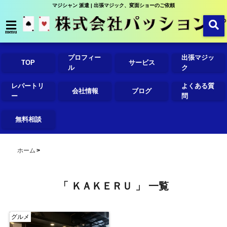
マジシャン 派遣 | 出張マジック、変面ショーのご依頼
menu
プロフィー
出張マジッ
TOP
サービス
ル
ク
レパートリ
よくある質
会社情報
ブログ
ー
問
無料相談
ホーム
「 ＫＡＫＥＲＵ 」 一覧
グルメ