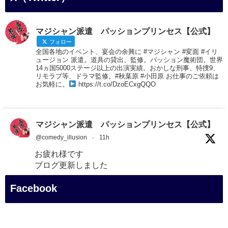
マジシャン派遣 パッションプリンセス【公式】
フォロー
全国各地のイベント、宴会の余興に #マジシャン #変面 #イリ
ュージョン 派遣。道具の貸出、監修。パッション魔術団。世界
14ヵ国5000ステージ以上の出演実績。おかしな刑事、特捜9、
リモラブ等、ドラマ監修。#秋葉原 #小田原 お仕事のご依頼は
お気軽に。
https://t.co/DzoECxgQQO
マジシャン派遣 パッションプリンセス【公式】
@comedy_illusion
·
11h
お疲れ様です
ブログ更新しました
「マジシャン和歌山旅 白浜町・白良湯」
Facebook
#企業公式がお疲れ様を言い合う
#旅行好きな人と繋がりたい