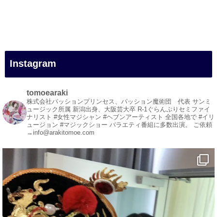
#一人旅
#女性マジシャン
#出張マジック
#マジシャン派遣
#イリュージョン
#和歌山県
Instagram
#白浜町
#変面ショー
#イベント
tomoearaki
#宴会
株式会社パッションプリンセス、パッション魔術団 代表
サンミ
ュージック所属
新潟出身、大阪芸大卒
R-1ぐらんぷりセミファイ
#余興
ナリスト
#女性マジシャン #ヘブンアーティスト
全国各地で #イリ
ュージョン #マジックショー
バラエティ番組に多数出演。
ご依頼
1
3
X
→info@arakitomoe.com
マジシャン派遣 パッションプリンセス【公式】
@comedy_illusion
·
7 8月
お疲れ様です
ブログ更新しました
「マジシャン和歌山旅 白浜町・円月島」