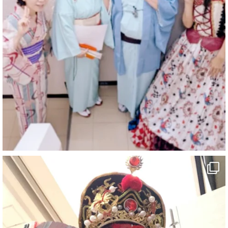
@comedy_illusion
·
7 8月
お疲れ様です
YouTubeを更新しました
https://youtu.be/9sHKhUQBmUE
@YouTube
#企業公式がお疲れ様を言い合う
#チャンネル登録おねがいします
#愛媛県
#新居浜市
#マイントピア別子
#泉寿亭
#有形文化財
#四国
#愛媛観光
#旅行
#旅行動画
#一人旅
#観光スポット
#Travel