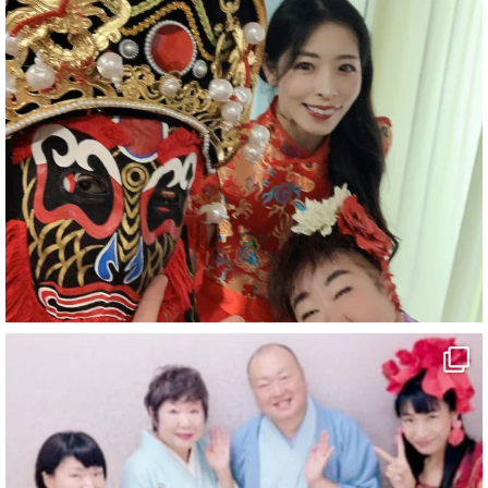
#企業公式がお疲れ様を言い合う
#旅行好きな人と繋がりたい
#一人旅
#女性マジシャン
#出張マジック
#マジシャン派遣
#イリュージョン
#和歌山県
#白浜町
#変面ショー
#イベント
#宴会
#余興
1
10
X
マジシャン派遣 パッションプリンセス【公式】