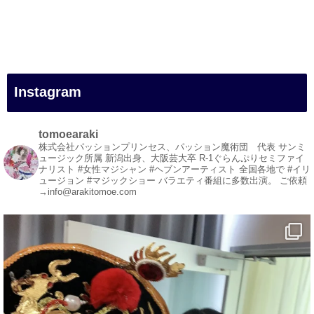
#一人旅
#女性マジシャン
#出張マジック
#マジシャン派遣
#イリュージョン
#和歌山県
Instagram
#白浜町
#変面ショー
#イベント
tomoearaki
#宴会
株式会社パッションプリンセス、パッション魔術団 代表
サンミ
ュージック所属
新潟出身、大阪芸大卒
R-1ぐらんぷりセミファイ
#余興
ナリスト
#女性マジシャン #ヘブンアーティスト
全国各地で #イリ
ュージョン #マジックショー
バラエティ番組に多数出演。
ご依頼
1
3
X
→info@arakitomoe.com
マジシャン派遣 パッションプリンセス【公式】
@comedy_illusion
·
7 8月
お疲れ様です
ブログ更新しました
「マジシャン和歌山旅 白浜町・円月島」