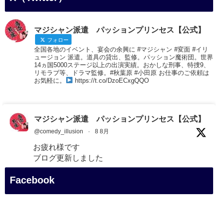
マジシャン派遣 パッションプリンセス【公式】
フォロー
全国各地のイベント、宴会の余興に #マジシャン #変面 #イリ
ュージョン 派遣。道具の貸出、監修。パッション魔術団。世界
14ヵ国5000ステージ以上の出演実績。おかしな刑事、特捜9、
リモラブ等、ドラマ監修。#秋葉原 #小田原 お仕事のご依頼は
お気軽に。
https://t.co/DzoECxgQQO
マジシャン派遣 パッションプリンセス【公式】
@comedy_illusion
·
8 8月
お疲れ様です
ブログ更新しました
「マジシャン和歌山旅 白浜町・白良湯」
Facebook
#企業公式がお疲れ様を言い合う
#旅行好きな人と繋がりたい