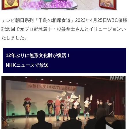
テレビ朝日系列「千鳥の相席食道」2023年4月25日WBC優勝
記念回で元プロ野球選手・杉谷拳士さんとイリュージョンい
たしました。
12年ぶりに無形文化財が復活！
NHKニュースで放送