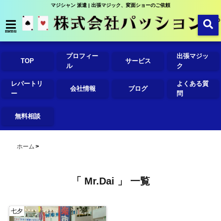
マジシャン 派遣 | 出張マジック、変面ショーのご依頼
menu
プロフィー
出張マジッ
TOP
サービス
ル
ク
レパートリ
よくある質
会社情報
ブログ
ー
問
無料相談
ホーム
「 Mr.Dai 」 一覧
七夕