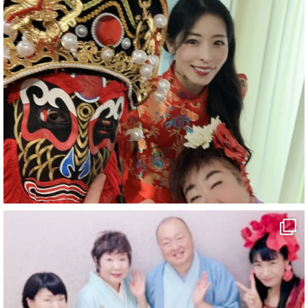
#企業公式がお疲れ様を言い合う
#旅行好きな人と繋がりたい
#一人旅
#女性マジシャン
#出張マジック
#マジシャン派遣
#イリュージョン
#和歌山県
#白浜町
#変面ショー
#イベント
#宴会
#余興
1
10
X
マジシャン派遣 パッションプリンセス【公式】