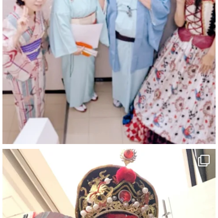
@comedy_illusion
·
7 8月
お疲れ様です
YouTubeを更新しました
https://youtu.be/9sHKhUQBmUE
@YouTube
#企業公式がお疲れ様を言い合う
#チャンネル登録おねがいします
#愛媛県
#新居浜市
#マイントピア別子
#泉寿亭
#有形文化財
#四国
#愛媛観光
#旅行
#旅行動画
#一人旅
#観光スポット
#Travel