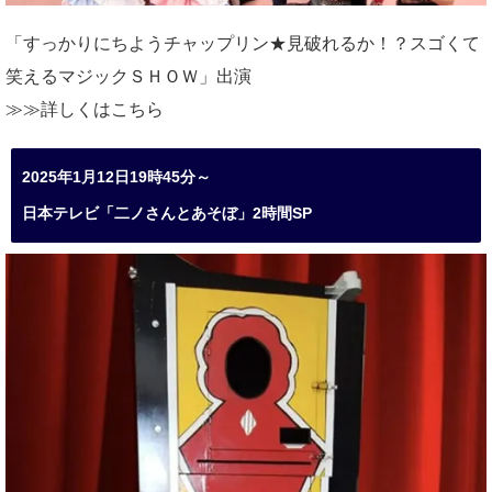
「すっかりにちようチャップリン★見破れるか！？スゴくて
笑えるマジックＳＨＯＷ」出演
≫≫詳しくは
こちら
2025年1月12日19時45分～
日本テレビ「二ノさんとあそぼ」2時間SP