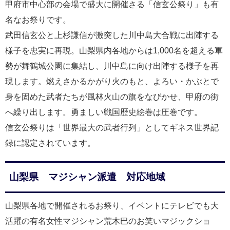
甲府市中心部の会場で盛大に開催さる「信玄公祭り」も有
名なお祭りです。
武田信玄公と上杉謙信が激突した川中島大合戦に出陣する
様子を忠実に再現。山梨県内各地からは1,000名を超える軍
勢が舞鶴城公園に集結し、川中島に向け出陣する様子を再
現します。燃えさかるかがり火のもと、よろい・かぶとで
身を固めた武者たちが風林火山の旗をなびかせ、甲府の街
へ繰り出します。勇ましい戦国歴史絵巻は圧巻です。
信玄公祭りは「世界最大の武者行列」としてギネス世界記
録に認定されています。
山梨県 マジシャン派遣 対応地域
山梨県各地で開催されるお祭り、イベントにテレビでも大
活躍の有名女性マジシャン荒木巴のお笑いマジックショ