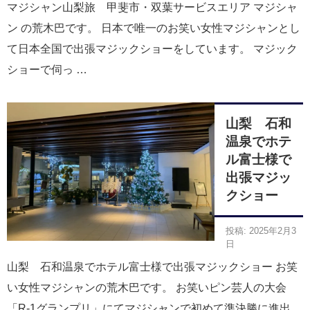
マジシャン山梨旅 甲斐市・双葉サービスエリア マジシャ
ン の荒木巴です。 日本で唯一のお笑い女性マジシャンとし
て日本全国で出張マジックショーをしています。 マジック
ショーで伺っ …
山梨 石和
温泉でホテ
ル富士様で
出張マジッ
クショー
投稿: 2025年2月3
日
山梨 石和温泉でホテル富士様で出張マジックショー お笑
い女性マジシャンの荒木巴です。 お笑いピン芸人の大会
「R-1グランプリ」にてマジシャンで初めて準決勝に進出