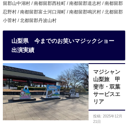
留郡山中湖村 / 南都留郡西桂町 / 南都留郡道志村 / 南都留郡
忍野村 / 南都留郡富士河口湖町 / 南都留郡鳴沢村 / 北都留郡
小菅村 / 北都留郡丹波山村
山梨県 今までのお笑いマジックショー
出演実績
マジシャン
山梨旅 甲
斐市・双葉
サービスエ
リア
投稿: 2025年12月
21日