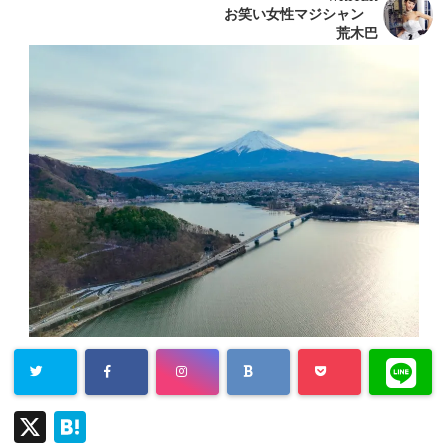
お笑い女性マジシャン
荒木巴
X
H