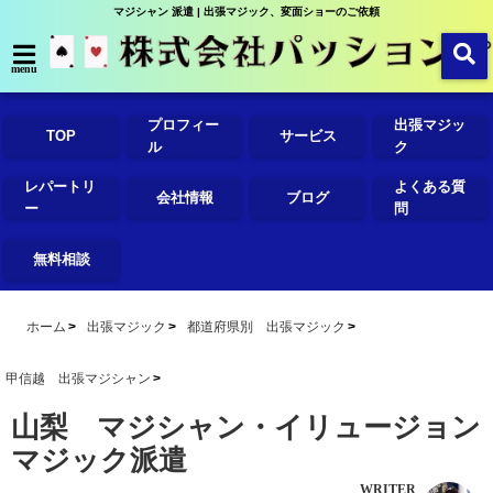
マジシャン 派遣 | 出張マジック、変面ショーのご依頼
menu
プロフィー
出張マジッ
TOP
サービス
ル
ク
レパートリ
よくある質
会社情報
ブログ
ー
問
無料相談
ホーム
出張マジック
都道府県別 出張マジック
甲信越 出張マジシャン
山梨 マジシャン・イリュージョン
マジック派遣
WRITER