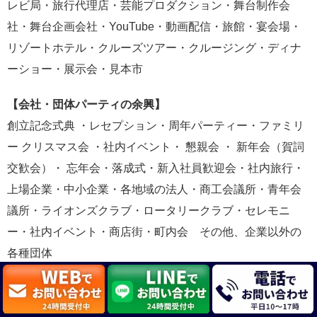
レビ局・旅行代理店・芸能プロダクション・舞台制作会
社・舞台企画会社・YouTube・動画配信・旅館・宴会場・
リゾートホテル・クルーズツアー・クルージング・ディナ
ーショー・展示会・見本市
【会社・団体パーティの余興】
創立記念式典 ・レセプション・周年パーティー・ファミリ
ー クリスマス会 ・社内イベント・ 懇親会 ・ 新年会（賀詞
交歓会）・ 忘年会・落成式・新入社員歓迎会・社内旅行・
上場企業・中小企業・各地域の法人・商工会議所・青年会
議所・ライオンズクラブ・ロータリークラブ・セレモニ
ー・社内イベント・商店街・町内会 その他、企業以外の
各種団体
【キッズマジック】
各地域の教育委員会・子ども会 ・ 保育園 ・ 幼稚園 ・児童