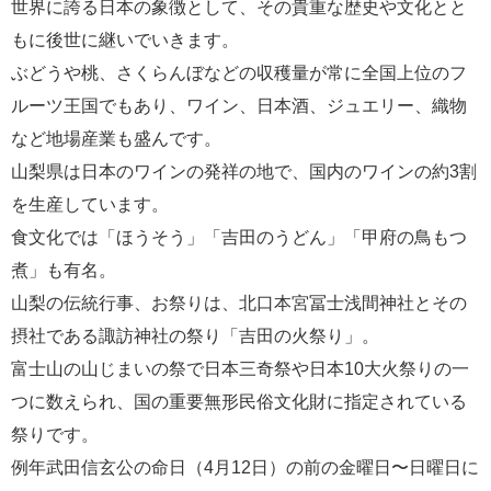
世界に誇る日本の象徴として、その貴重な歴史や文化とと
もに後世に継いでいきます。
ぶどうや桃、さくらんぼなどの収穫量が常に全国上位のフ
ルーツ王国でもあり、ワイン、日本酒、ジュエリー、織物
など地場産業も盛んです。
山梨県は日本のワインの発祥の地で、国内のワインの約3割
を生産しています。
食文化では「ほうそう」「吉田のうどん」「甲府の鳥もつ
煮」も有名。
山梨の伝統行事、お祭りは、北口本宮冨士浅間神社とその
摂社である諏訪神社の祭り「吉田の火祭り」。
富士山の山じまいの祭で日本三奇祭や日本10大火祭りの一
つに数えられ、国の重要無形民俗文化財に指定されている
祭りです。
例年武田信玄公の命日（4月12日）の前の金曜日〜日曜日に