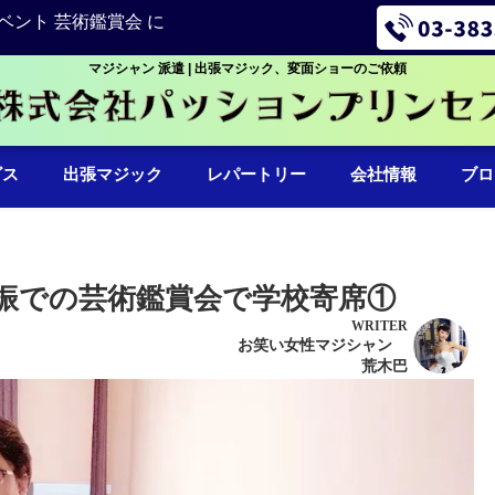
ベント 芸術鑑賞会 に
マジシャン 派遣 | 出張マジック、変面ショーのご依頼
ビス
出張マジック
レパートリー
会社情報
ブロ
振での芸術鑑賞会で学校寄席①
WRITER
お笑い女性マジシャン
荒木巴