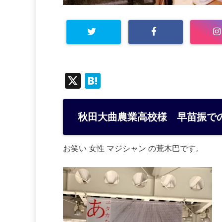
X
H
at
e
秋田大曲農業高校様 早苗振で
n
a
お笑い 女性 マジシャン の荒木巴です。