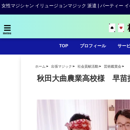
女性マジシャン イリュージョンマジック 派遣 | パーティー イ
menu
TOP
プロフィール
サー
ホーム
出張マジック
社会貢献活動
芸術鑑賞会
秋田大曲農業高校様 早苗