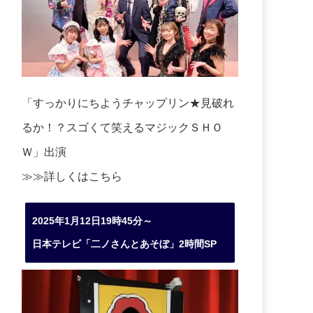
「すっかりにちようチャップリン★見破れ
るか！？スゴくて笑えるマジックＳＨＯ
Ｗ」出演
≫≫詳しくは
こちら
2025年1月12日19時45分～
日本テレビ「二ノさんとあそぼ」2時間SP