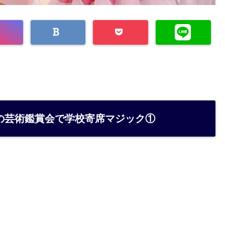
の芸術鑑賞会で学校寄席マジック①