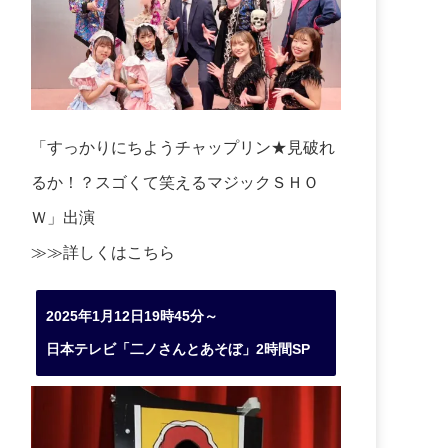
「すっかりにちようチャップリン★見破れ
るか！？スゴくて笑えるマジックＳＨＯ
Ｗ」出演
≫≫詳しくは
こちら
2025年1月12日19時45分～
日本テレビ「二ノさんとあそぼ」2時間SP