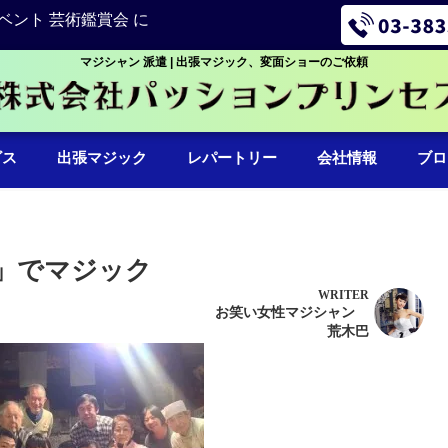
ベント 芸術鑑賞会 に
マジシャン 派遣 | 出張マジック、変面ショーのご依頼
ビス
出張マジック
レパートリー
会社情報
ブロ
」でマジック
WRITER
お笑い女性マジシャン
荒木巴