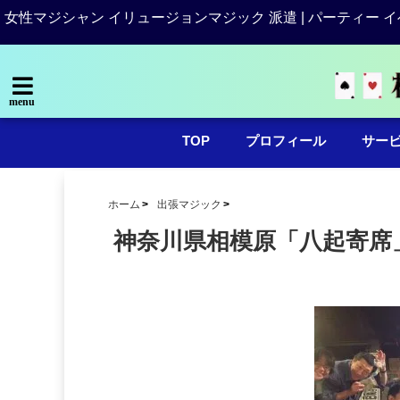
女性マジシャン イリュージョンマジック 派遣 | パーティー イ
menu
TOP
プロフィール
サー
ホーム
出張マジック
神奈川県相模原「八起寄席