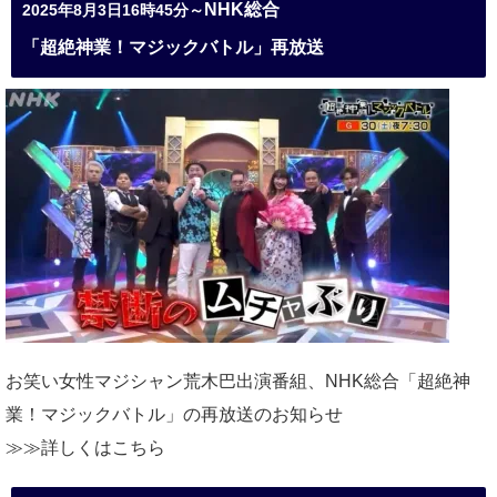
NHK総合
2025年8月3日16時45分～
「超絶神業！マジックバトル」再放送
お笑い女性マジシャン荒木巴出演番組、
NHK総合「超絶神
業！マジックバトル」の再放送のお知らせ
≫≫詳しくは
こちら