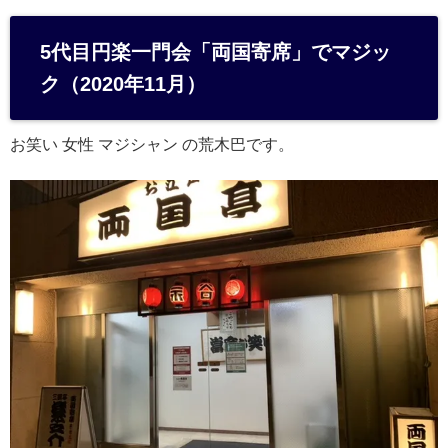
at
e
5代目円楽一門会「両国寄席」でマジッ
n
ク（2020年11月）
a
お笑い 女性 マジシャン の荒木巴です。