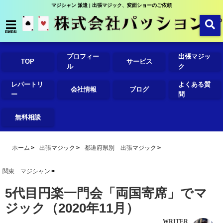
マジシャン 派遣 | 出張マジック、変面ショーのご依頼
menu
プロフィー
出張マジッ
TOP
サービス
ル
ク
レパートリ
よくある質
会社情報
ブログ
ー
問
無料相談
ホーム
出張マジック
都道府県別 出張マジック
関東 マジシャン
5代目円楽一門会「両国寄席」でマ
ジック（2020年11月）
WRITER