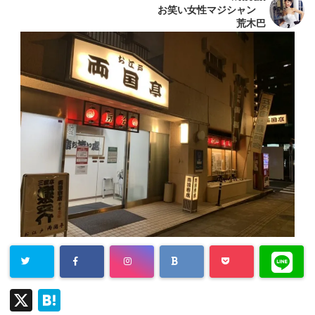
お笑い女性マジシャン
荒木巴
X
H