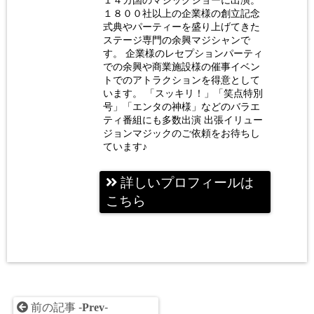
１４カ国のマジックショーに出演。
ン 荒
１８００社以上の企業様の創立記念
式典やパーティーを盛り上げてきた
木巴
ステージ専門の余興マジシャンで
す。 企業様のレセプションパーティ
での余興や商業施設様の催事イベン
トでのアトラクションを得意として
います。 「スッキリ！」「笑点特別
号」「エンタの神様」などのバラエ
ティ番組にも多数出演 出張イリュー
ジョンマジックのご依頼をお待ちし
ています♪
詳しいプロフィールは
こちら
前の記事 -
Prev
-