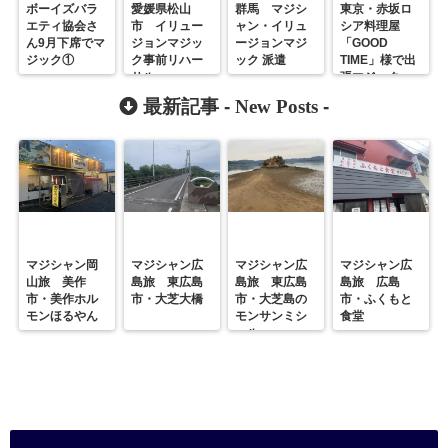
ボーイズバラ
愛媛県松山
群馬 マジシ
東京・赤坂ロ
エティ協会さ
市 イリュー
ャン・イリュ
シア料理屋
ん9月下席でマ
ジョンマジッ
ージョンマジ
「GOOD
ジック①
ク事前リハー
ック 派遣
TIME」様で出
サル
張マジック
最新記事 -
New Posts
-
マジシャン岡
マジシャン広
マジシャン広
マジシャン広
山旅 美作
島旅 東広島
島旅 東広島
島旅 広島
市・美作ホル
市・大芝大橋
市・大芝島の
市・ふくもと
モンほるやん
モンサンミシ
食堂
ェル