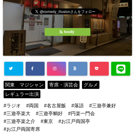
feedly
関東 マジシャン
寄席・演芸会
グルメ
レギュラー出演
ラジオ
両国
名古屋飯
落語
三遊亭兼好
三遊亭楽大
三遊亭鯛好
円楽一門会
三遊亭楽之介
東京
お江戸両国亭
お江戸両国寄席