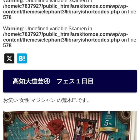
Warning
: Undefined variable $kanren in
/home/c7837927/public_html/arakitomoe.com/wp/wp-
content/themes/elephant3/library/shortcodes.php
on line
578
Warning
: Undefined variable $kanren in
/home/c7837927/public_html/arakitomoe.com/wp/wp-
content/themes/elephant3/library/shortcodes.php
on line
578
X
H
at
e
高知大道芸④ フェス１日目
n
a
お笑い 女性 マジシャン の荒木巴です。