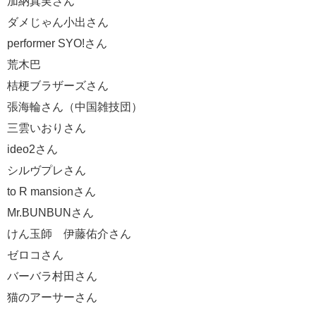
加納真実さん
ダメじゃん小出さん
performer SYO!さん
荒木巴
桔梗ブラザーズさん
張海輪さん（中国雑技団）
三雲いおりさん
ideo2さん
シルヴプレさん
to R mansionさん
Mr.BUNBUNさん
けん玉師 伊藤佑介さん
ゼロコさん
バーバラ村田さん
猫のアーサーさん