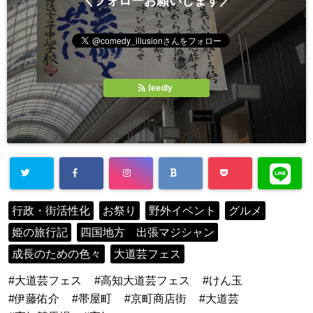
＼フォローお願いします／
feedly
行政・街活性化
お祭り
野外イベント
グルメ
姫の旅行記
四国地方 出張マジシャン
成長のための色々
大道芸フェス
大道芸フェス
高知大道芸フェス
けん玉
伊藤佑介
帯屋町
京町商店街
大道芸