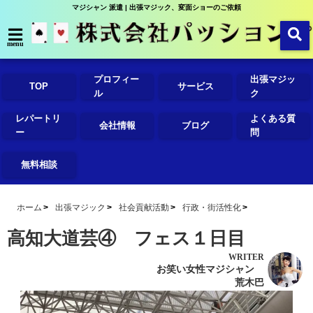
マジシャン 派遣 | 出張マジック、変面ショーのご依頼
menu
プロフィー
出張マジッ
TOP
サービス
ル
ク
レパートリ
よくある質
会社情報
ブログ
ー
問
無料相談
ホーム
出張マジック
社会貢献活動
行政・街活性化
高知大道芸④ フェス１日目
WRITER
お笑い女性マジシャン
荒木巴