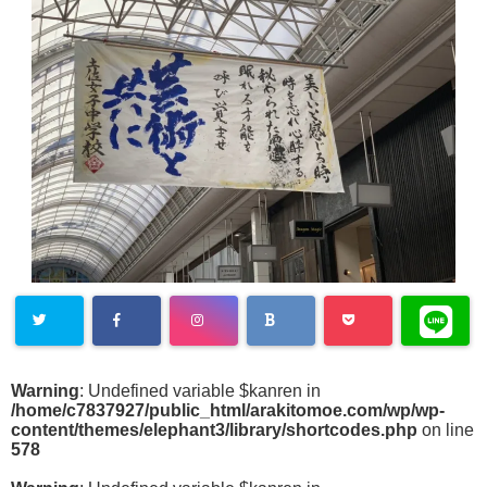
Warning
: Undefined variable $kanren in
/home/c7837927/public_html/arakitomoe.com/wp/wp-
content/themes/elephant3/library/shortcodes.php
on line
578