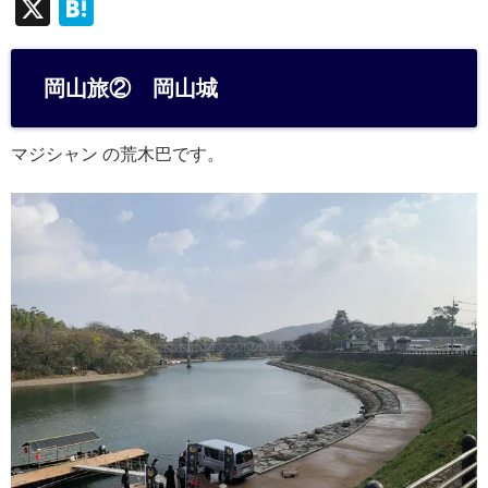
X
H
at
e
岡山旅② 岡山城
n
a
マジシャン の荒木巴です。