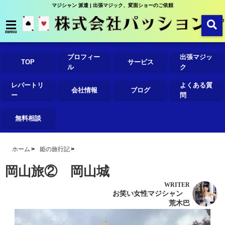
マジシャン 派遣 | 出張マジック、変面ショーのご依頼
menu
プロフィー
出張マジッ
TOP
サービス
ル
ク
レパートリ
よくある質
会社情報
ブログ
ー
問
無料相談
ホーム
姫の旅行記
岡山旅② 岡山城
WRITER
お笑い女性マジシャン
荒木巴