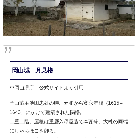
岡山城 月見櫓
※岡山県庁 公式サイトより引用
岡山藩主池田忠雄の時、元和から寛永年間（1615～
1643）にかけて建築された隅櫓。
二重二階、屋根は重層入母屋造で本瓦葺、大棟の両端
にしゃちほこを飾る。