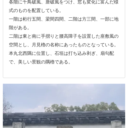
各階に千鳥破風、唐破風をつけ、窓も変化に富んだ様
式のものを配置している。
一階は桁行五間、梁間四間、二階は方三間、一部に地
階がある。
二階は東と南に手摺りと腰高障子を設置した座敷風の
空間とし、月見櫓の名称にあったものとなっている。
本丸北西隅に位置し、石垣は打ち込み剥ぎ、扇勾配
で、美しい景観の隅櫓である。