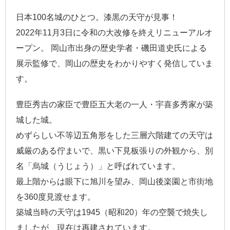
日本100名城のひとつ。漆黒の天守が見事！
2022年11月3日に令和の大改修を終えリニューアルオ
ープン。 岡山市出身の歴史学者・磯田道史氏による
展示監修で、岡山の歴史をわかりやすく発信していま
す。
豊臣秀吉の家臣で豊臣五大老の一人・宇喜多秀家が築
城した城。
めずらしい不等辺五角形をした三層六階建ての天守は
威厳のある佇まいで、黒い下見板張りの外観から、別
名「烏城（うじょう）」と呼ばれています。
最上階からは眼下に旭川を望み、岡山後楽園と市街地
を360度見渡せます。
築城当時の天守は1945（昭和20）年の空襲で焼失し
ましたが、現在は再建されています。