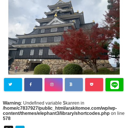
Warning
: Undefined variable $kanren in
/home/c7837927/public_html/arakitomoe.com/wp/wp-
content/themes/elephant3/library/shortcodes.php
on line
578