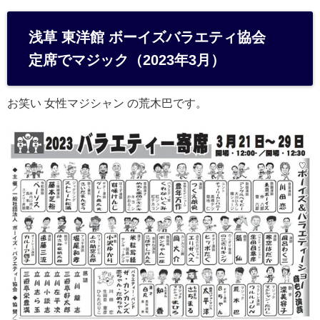
at
e
浅草 東洋館 ボーイズバラエティ協会
n
定席でマジック（2023年3月）
a
お笑い 女性マジシャン の荒木巴です。