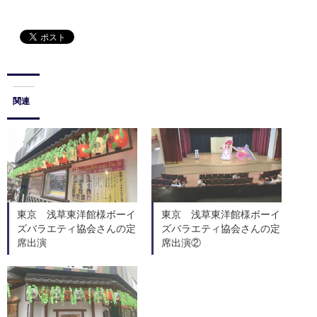
関連
東京 浅草東洋館様ボーイ
東京 浅草東洋館様ボーイ
ズバラエティ協会さんの定
ズバラエティ協会さんの定
席出演
席出演②