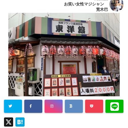
お笑い女性マジシャン
荒木巴
X
H