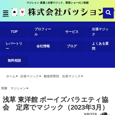
マジシャン 派遣 | 出張マジック、変面ショーのご依頼
menu
プロフィー
出張マジッ
TOP
サービス
ル
ク
レパートリ
よくある質
会社情報
ブログ
ー
問
無料相談
ホーム
出張マジック
都道府県別 出張マジック
関東 マジシャン
浅草 東洋館 ボーイズバラエティ協
会 定席でマジック（2023年3月）
WRITER