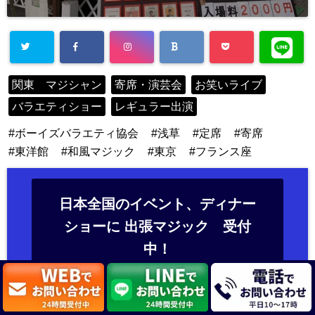
関東 マジシャン
寄席・演芸会
お笑いライブ
バラエティショー
レギュラー出演
ボーイズバラエティ協会
浅草
定席
寄席
東洋館
和風マジック
東京
フランス座
日本全国のイベント、ディナー
ショーに 出張マジック 受付
中！
世界14ヶ国、5000回以上のマジックショーに出
演！