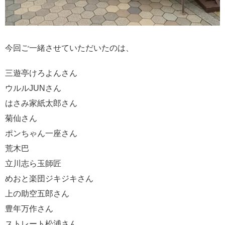
今回ご一緒させていただいたのは、
三遊亭けろよんさん
ウルルJUNさん
はさみ家紙太郎さん
菊仙さん
ポンちゃん一座さん
荒木巴
立川志ら玉師匠
めおと楽団ジキジキさん
上の助空五郎さん
豊年万作さん
ストレート松浦さん