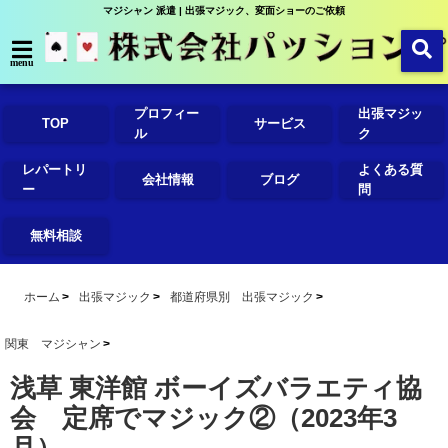
マジシャン 派遣 | 出張マジック、変面ショーのご依頼
menu
プロフィー
出張マジッ
TOP
サービス
ル
ク
レパートリ
よくある質
会社情報
ブログ
ー
問
無料相談
ホーム
出張マジック
都道府県別 出張マジック
関東 マジシャン
浅草 東洋館 ボーイズバラエティ協
会 定席でマジック②（2023年3