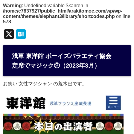
Warning
: Undefined variable $kanren in
/home/c7837927/public_html/arakitomoe.com/wp/wp-
content/themes/elephant3/library/shortcodes.php
on line
578
X
H
at
e
浅草 東洋館 ボーイズバラエティ協会
n
定席でマジック②（2023年3月）
a
お笑い 女性マジシャン の荒木巴です。