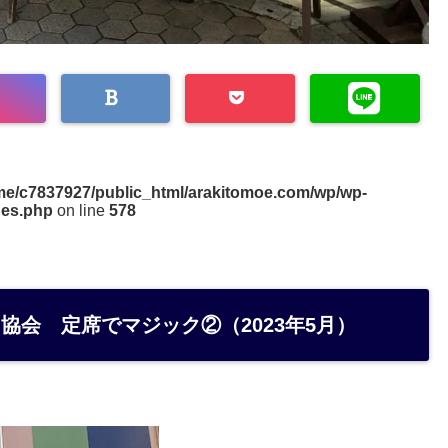
me/c7837927/public_html/arakitomoe.com/wp/wp-
des.php
on line
578
協会 定席でマジック②（2023年5月）