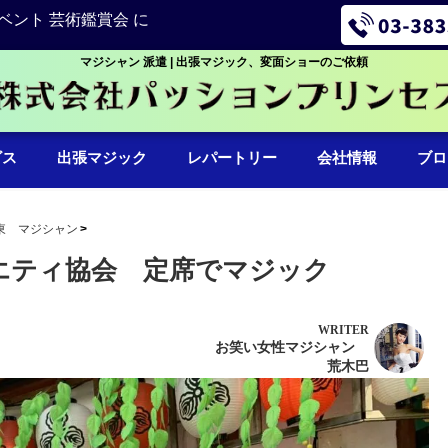
ベント 芸術鑑賞会 に
マジシャン 派遣 | 出張マジック、変面ショーのご依頼
ビス
出張マジック
レパートリー
会社情報
ブロ
東 マジシャン
ラエティ協会 定席でマジック
WRITER
お笑い女性マジシャン
荒木巴