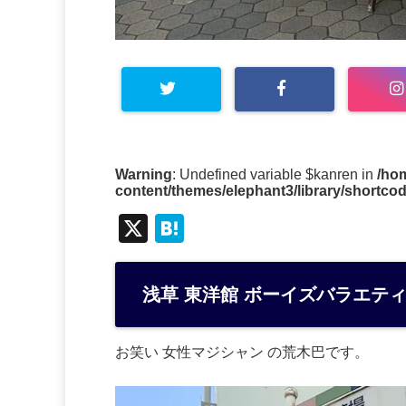
Warning
: Undefined variable $kanren in
/ho
content/themes/elephant3/library/shortco
X
H
at
e
浅草 東洋館 ボーイズバラエティ
n
a
お笑い 女性マジシャン の荒木巴です。