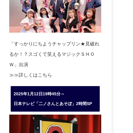
「すっかりにちようチャップリン★見破れ
るか！？スゴくて笑えるマジックＳＨＯ
Ｗ」出演
≫≫詳しくは
こちら
2025年1月12日19時45分～
日本テレビ「二ノさんとあそぼ」2時間SP