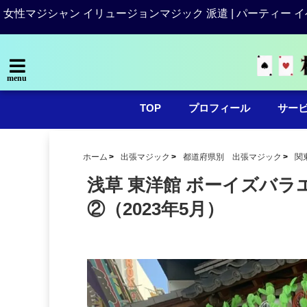
女性マジシャン イリュージョンマジック 派遣 | パーティー イ
menu
TOP
プロフィール
サー
ホーム
出張マジック
都道府県別 出張マジック
関
浅草 東洋館 ボーイズバ
②（2023年5月）