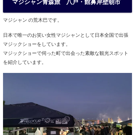
マジシャン青森旅 八戸・館鼻岸壁朝市
n
a
マジシャン の荒木巴です。
日本で唯一のお笑い女性マジシャンとして日本全国で出張
マジックショーをしています。
マジックショーで伺った町で出会った素敵な観光スポット
を紹介しています。