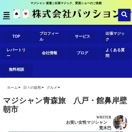
マジシャン 派遣 | 出張マジック、変面ショーのご依頼
menu
プロフィー
出張マジッ
TOP
サービス
ル
ク
レパートリ
よくある質
会社情報
ブログ
ー
問
無料相談
ホーム
日々の徒然
グルメ
マジシャン青森旅 八戸・館鼻岸壁
朝市
WRITER
お笑い女性マジシャン
荒木巴