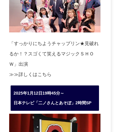
「すっかりにちようチャップリン★見破れ
るか！？スゴくて笑えるマジックＳＨＯ
Ｗ」出演
≫≫詳しくは
こちら
2025年1月12日19時45分～
日本テレビ「二ノさんとあそぼ」2時間SP