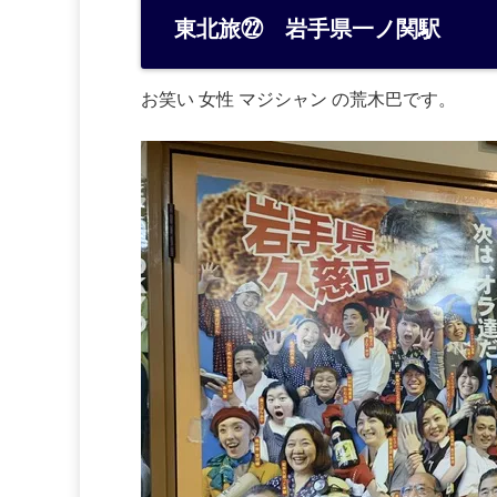
e
東北旅㉒ 岩手県一ノ関駅
n
a
お笑い 女性 マジシャン の荒木巴です。