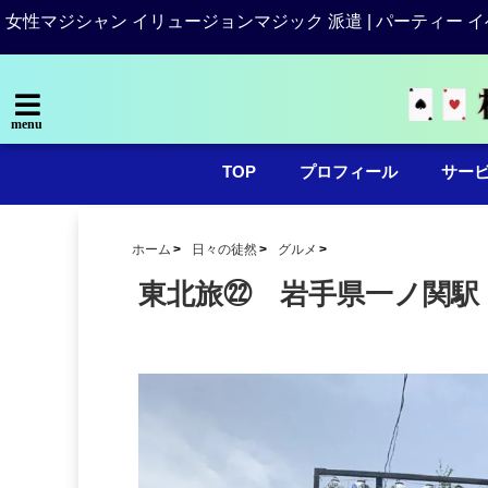
女性マジシャン イリュージョンマジック 派遣 | パーティー イ
menu
TOP
プロフィール
サー
ホーム
日々の徒然
グルメ
東北旅㉒ 岩手県一ノ関駅