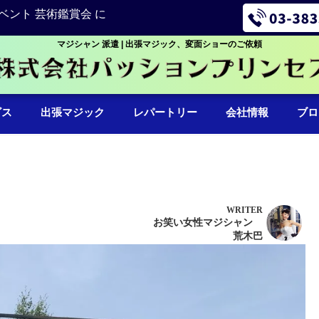
ベント 芸術鑑賞会 に
マジシャン 派遣 | 出張マジック、変面ショーのご依頼
ビス
出張マジック
レパートリー
会社情報
ブロ
WRITER
お笑い女性マジシャン
荒木巴