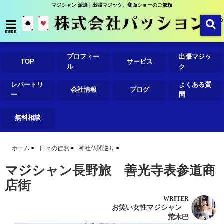
マジシャン 派遣 | 出張マジック、変面ショーのご依頼
menu
プロフィー
出張マジッ
TOP
サービス
ル
ク
レパートリ
よくある質
会社情報
ブログ
ー
問
無料相談
ホーム
日々の徒然
神社仏閣巡り
マジシャン長野旅 善光寺表参道商
店街
WRITER
お笑い女性マジシャン
荒木巴