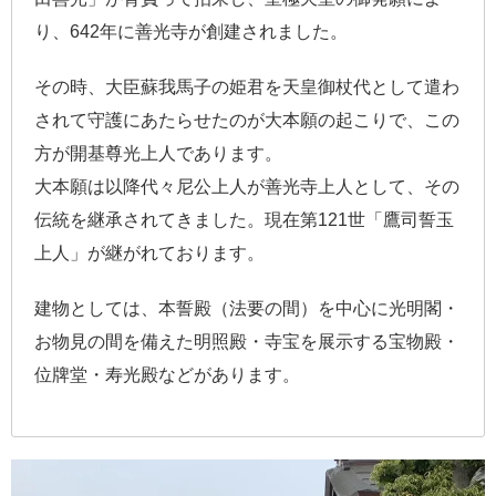
り、642年に善光寺が創建されました。
その時、大臣蘇我馬子の姫君を天皇御杖代として遣わ
されて守護にあたらせたのが大本願の起こりで、この
方が開基尊光上人であります。
大本願は以降代々尼公上人が善光寺上人として、その
伝統を継承されてきました。現在第121世「鷹司誓玉
上人」が継がれております。
建物としては、本誓殿（法要の間）を中心に光明閣・
お物見の間を備えた明照殿・寺宝を展示する宝物殿・
位牌堂・寿光殿などがあります。