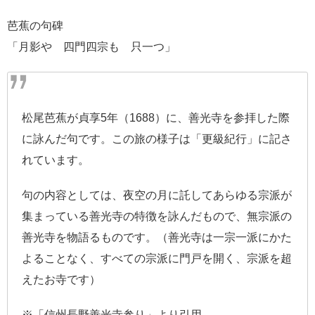
芭蕉の句碑
「月影や 四門四宗も 只一つ」
松尾芭蕉が貞享5年（1688）に、善光寺を参拝した際
に詠んだ句です。この旅の様子は「更級紀行」に記さ
れています。
句の内容としては、夜空の月に託してあらゆる宗派が
集まっている善光寺の特徴を詠んだもので、無宗派の
善光寺を物語るものです。（善光寺は一宗一派にかた
よることなく、すべての宗派に門戸を開く、宗派を超
えたお寺です）
※「信州長野善光寺参り」より引用