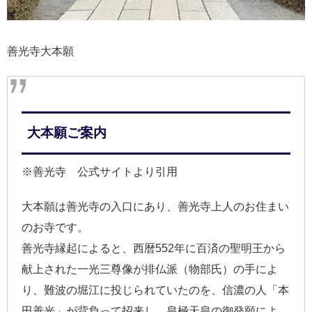
善光寺大本願
大本願ご案内
※善光寺 公式サイトより引用
大本願は善光寺の入口にあり、善光寺上人のお住まい
のお寺です。
善光寺縁起によると、西暦552年に百済の聖明王から
献上された一光三尊像が排仏派（物部氏）の手によ
り、難波の堀江に投じられていたのを、信濃の人「本
田善光」が背負って招来し、皇極天皇の御発願によ