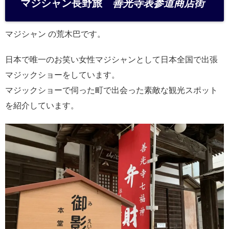
マジシャン長野旅
善光寺表参道商店街
n
a
マジシャン の荒木巴です。
日本で唯一のお笑い女性マジシャンとして日本全国で出張
マジックショーをしています。
マジックショーで伺った町で出会った素敵な観光スポット
を紹介しています。