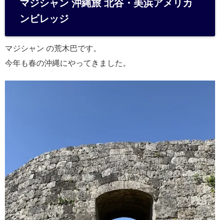
マジシャン 沖縄旅 北谷・美浜アメリカ
n
ンビレッジ
a
マジシャン の荒木巴です。
今年も春の沖縄にやってきました。