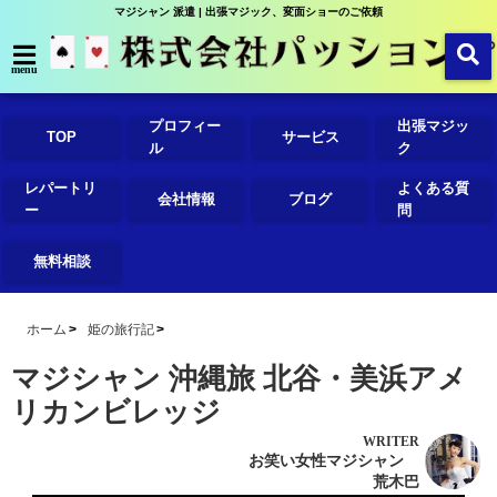
マジシャン 派遣 | 出張マジック、変面ショーのご依頼
menu
プロフィー
出張マジッ
TOP
サービス
ル
ク
レパートリ
よくある質
会社情報
ブログ
ー
問
無料相談
ホーム
姫の旅行記
マジシャン 沖縄旅 北谷・美浜アメ
リカンビレッジ
WRITER
お笑い女性マジシャン
荒木巴