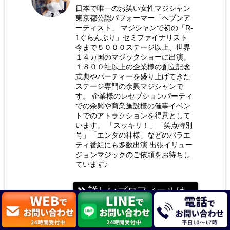
日本で唯一のお笑い女性マジシャン
東京都公認パフォーマー「ヘブンア
お笑い
ーティスト」 マジシャンで初の「R-
女性マ
1ぐらんぷり」セミファイナリスト
今まで５０００ステージ以上、世界
ジシャ
１４カ国のマジックショーに出演。
ン 荒
１８００社以上の企業様の創立記念
式典やパーティーを盛り上げてきた
木巴
ステージ専門の余興マジシャンで
す。 企業様のレセプションパーティ
での余興や商業施設様の催事イベン
トでのアトラクションを得意として
います。 「スッキリ！」「笑点特別
号」「エンタの神様」などのバラエ
ティ番組にも多数出演 出張イリュー
ジョンマジックのご依頼をお待ちし
ています♪
詳しいプロフィールは
こちら