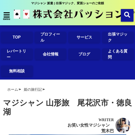
マジシャン 派遣 | 出張マジック、変面ショーのご依頼
menu
プロフィー
出張マジッ
TOP
サービス
ル
ク
レパートリ
よくある質
会社情報
ブログ
ー
問
無料相談
ホーム
姫の旅行記
マジシャン 山形旅 尾花沢市・徳良
湖
WRITER
お笑い女性マジシャン
荒木巴