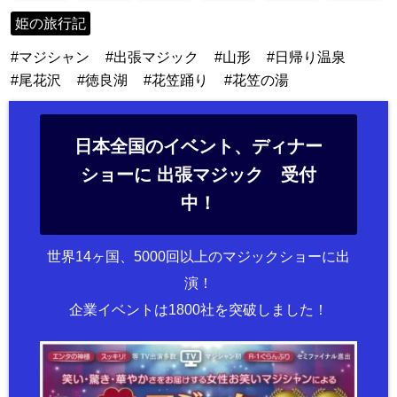
姫の旅行記
マジシャン
出張マジック
山形
日帰り温泉
尾花沢
徳良湖
花笠踊り
花笠の湯
日本全国のイベント、ディナー
ショーに 出張マジック 受付
中！
世界14ヶ国、5000回以上のマジックショーに出
演！
企業イベントは1800社を突破しました！