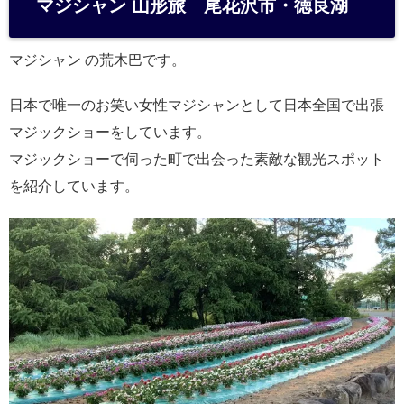
マジシャン 山形旅 尾花沢市・徳良湖
n
a
マジシャン の荒木巴です。
日本で唯一のお笑い女性マジシャンとして日本全国で出張
マジックショーをしています。
マジックショーで伺った町で出会った素敵な観光スポット
を紹介しています。