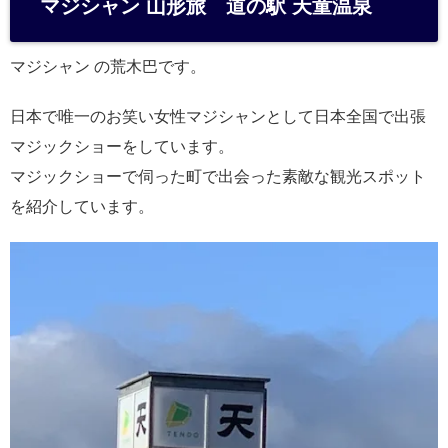
マジシャン 山形旅 道の駅 天童温泉
n
a
マジシャン の荒木巴です。
日本で唯一のお笑い女性マジシャンとして日本全国で出張
マジックショーをしています。
マジックショーで伺った町で出会った素敵な観光スポット
を紹介しています。