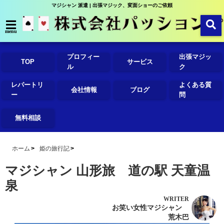
マジシャン 派遣 | 出張マジック、変面ショーのご依頼
menu
プロフィー
出張マジッ
TOP
サービス
ル
ク
レパートリ
よくある質
会社情報
ブログ
ー
問
無料相談
ホーム
姫の旅行記
マジシャン 山形旅 道の駅 天童温
泉
WRITER
お笑い女性マジシャン
荒木巴