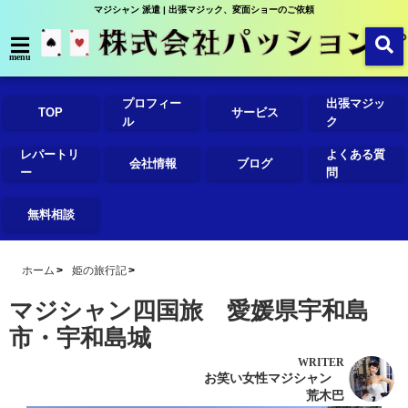
マジシャン 派遣 | 出張マジック、変面ショーのご依頼
menu
プロフィー
出張マジッ
TOP
サービス
ル
ク
レパートリ
よくある質
会社情報
ブログ
ー
問
無料相談
ホーム
姫の旅行記
マジシャン四国旅 愛媛県宇和島
市・宇和島城
WRITER
お笑い女性マジシャン
荒木巴