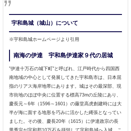
宇和島城（城山）について
※宇和島城ホームページより引用
南海の伊達 宇和島伊達家９代の居城
”伊達十万石の城下町”と呼ばれ、江戸時代から四国西
南地域の中心として発展してきた宇和島市は、日本屈
指のリアス海岸地帯にあります。城はその最深部、現
市街地のほぼ中央に位置する標高73mの丘陵にあり、
慶長元～6年（1596～1601）の藤堂高虎創建時には大
半が海に面する地形を巧みに活かした縄張となってい
ました。その後、慶長20年（1615）に伊達政宗の長
男秀宗が宇和郡10万石を拝領して宇和島城へ入城、こ