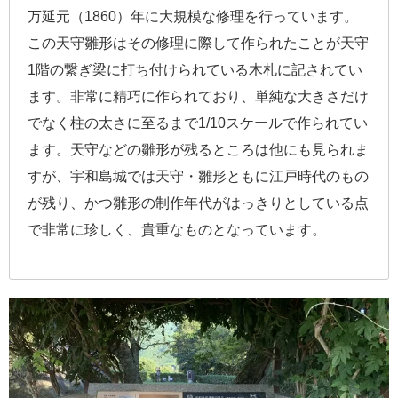
万延元（1860）年に大規模な修理を行っています。
この天守雛形はその修理に際して作られたことが天守
1階の繋ぎ梁に打ち付けられている木札に記されてい
ます。非常に精巧に作られており、単純な大きさだけ
でなく柱の太さに至るまで1/10スケールで作られてい
ます。天守などの雛形が残るところは他にも見られま
すが、宇和島城では天守・雛形ともに江戸時代のもの
が残り、かつ雛形の制作年代がはっきりとしている点
で非常に珍しく、貴重なものとなっています。