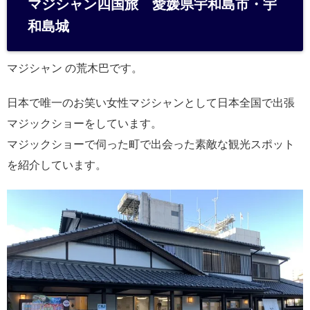
マジシャン四国旅 愛媛県宇和島市・宇
n
和島城
a
マジシャン の荒木巴です。
日本で唯一のお笑い女性マジシャンとして日本全国で出張
マジックショーをしています。
マジックショーで伺った町で出会った素敵な観光スポット
を紹介しています。