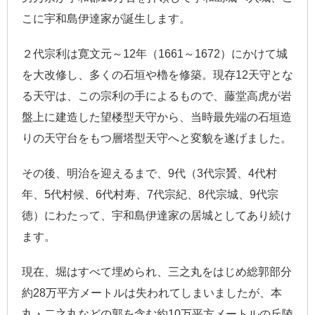
こに宇和島伊達家が誕生します。
２代宗利は寛文元～12年（1661～1672）にかけて城
を大改修し、多くの石垣や櫓を修築。現存12天守とな
る天守は、この宗利の手によるもので、藤堂高虎が岩
盤上に建造した望楼型天守から、当時最先端の石垣造
りの天守台をもつ層塔型天守へと変貌を遂げました。
その後、明治を迎えるまで、9代（3代宗贇、4代村
年、5代村候、6代村寿、7代宗紀、8代宗城、9代宗
徳）にわたって、宇和島伊達家の居城としてあり続け
ます。
現在、堀はすべて埋められ、三之丸をはじめ総郭部分
約28万平方メートルは失われてしまいましたが、本
丸・二之丸などの郭を含む約10万平方メートルの丘陵