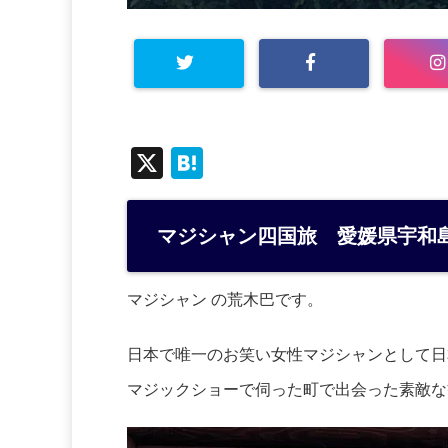
X
H
at
e
マジシャン四国旅 愛媛県宇和
n
a
マジシャン の荒木巴です。
日本で唯一のお笑い女性マジシャンとして日
マジックショーで伺った町で出会った素敵な