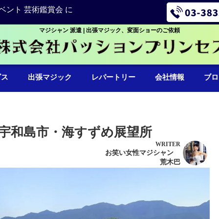
ベント 芸術鑑賞会 に
マジシャン 派遣 | 出張マジック、変面ショーのご依頼
ビス
出張マジック
レパートリー
会社情報
ブロ
宇和島市・海すずめ展望所
WRITER
お笑い女性マジシャン
荒木巴