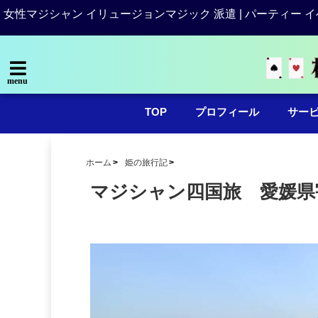
女性マジシャン イリュージョンマジック 派遣 | パーティー イ
menu
TOP
プロフィール
サー
ホーム
姫の旅行記
マジシャン四国旅 愛媛県