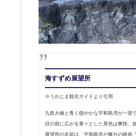
海すずめ展望所
※うわじま観光ガイドより引用
九島大橋と青く穏やかな宇和島湾が一望
目の前に広がる青々とした景色は爽快。
展望所の名前は、宇和島市が舞台の映画