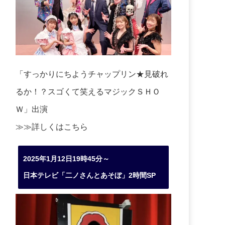
「すっかりにちようチャップリン★見破れ
るか！？スゴくて笑えるマジックＳＨＯ
Ｗ」出演
≫≫詳しくは
こちら
2025年1月12日19時45分～
日本テレビ「二ノさんとあそぼ」2時間SP