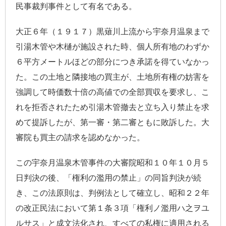
民事裁判事件として有名である。
大正６年（１９１７）黒薙川上流から宇奈月温泉まで
引湯木管や木樋が施設された時、個人所有地のわずか
６平方メートルほどの部分につき承諾を得ていなかっ
た。この土地と隣接地の買主が、土地所有権の妨害を
強調して時価数十倍の高値での全部買収を要求し、こ
れを拒否されたため引湯木管撤去と立ち入り禁止を求
めて提訴したが、第一審・第二審ともに敗訴した。大
審院も買主の請求を認めなかった。
この宇奈月温泉木管事件の大審院昭和１０年１０月５
日判決の後、「権利の濫用の禁止」の同旨判決が続
き、この法原則は、判例法として確立し、昭和２２年
の改正民法において第１条３項「権利ノ濫用ハ之ヲユ
ルサス」と成文法化され、すべての私権に適用される