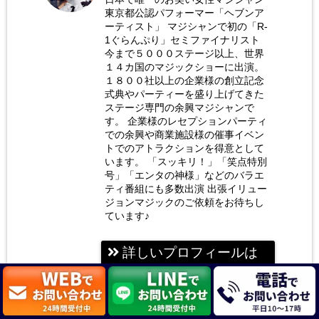
東京都公認パフォーマー「ヘブンア
お笑い
ーティスト」 マジシャンで初の「R-
女性マ
1ぐらんぷり」セミファイナリスト
今まで５０００ステージ以上、世界
ジシャ
１４カ国のマジックショーに出演。
ン 荒
１８００社以上の企業様の創立記念
式典やパーティーを盛り上げてきた
木巴
ステージ専門の余興マジシャンで
す。 企業様のレセプションパーティ
での余興や商業施設様の催事イベン
トでのアトラクションを得意として
います。 「スッキリ！」「笑点特別
号」「エンタの神様」などのバラエ
ティ番組にも多数出演 出張イリュー
ジョンマジックのご依頼をお待ちし
ています♪
詳しいプロフィールは
こちら