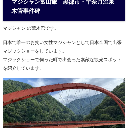
マジシャン富山旅 黒部市・宇奈月温泉
n
木管事件碑
a
マジシャン の荒木巴です。
日本で唯一のお笑い女性マジシャンとして日本全国で出張
マジックショーをしています。
マジックショーで伺った町で出会った素敵な観光スポット
を紹介しています。