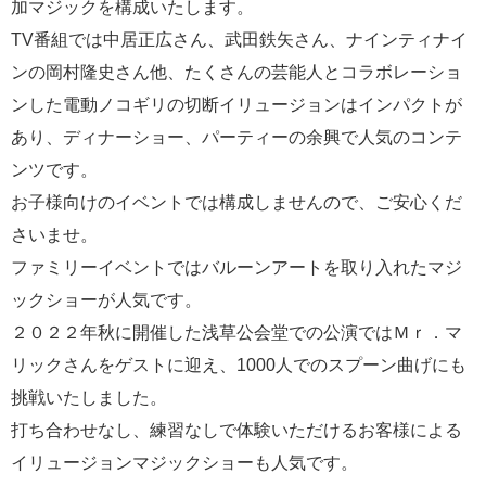
加マジックを構成いたします。
TV番組では中居正広さん、武田鉄矢さん、ナインティナイ
ンの岡村隆史さん他、たくさんの芸能人とコラボレーショ
ンした電動ノコギリの切断イリュージョンはインパクトが
あり、ディナーショー、パーティーの余興で人気のコンテ
ンツです。
お子様向けのイベントでは構成しませんので、ご安心くだ
さいませ。
ファミリーイベントではバルーンアートを取り入れたマジ
ックショーが人気です。
２０２２年秋に開催した浅草公会堂での公演ではＭｒ．マ
リックさんをゲストに迎え、1000人でのスプーン曲げにも
挑戦いたしました。
打ち合わせなし、練習なしで体験いただけるお客様による
イリュージョンマジックショーも人気です。