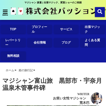
マジシャン 派遣 | 出張マジック、変面ショーのご依頼
menu
プロフィー
出張マジッ
TOP
サービス
ル
ク
レパートリ
よくある質
会社情報
ブログ
ー
問
無料相談
ホーム
姫の旅行記
マジシャン富山旅 黒部市・宇奈月
温泉木管事件碑
WRITER
お笑い女性マジシャン
荒木巴