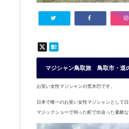
X
H
at
e
マジシャン鳥取旅 鳥取市・道
n
a
お笑い女性マジシャンの荒木巴です。
日本で唯一のお笑い女性マジシャンとして日
マジックショーで伺った町で出会った素敵な