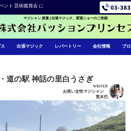
ベント 芸術鑑賞会 に
マジシャン 派遣 | 出張マジック、変面ショーのご依頼
ビス
出張マジック
レパートリー
会社情報
ブロ
・道の駅 神話の里白うさぎ
WRITER
お笑い女性マジシャン
荒木巴