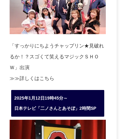
「すっかりにちようチャップリン★見破れ
るか！？スゴくて笑えるマジックＳＨＯ
Ｗ」出演
≫≫詳しくは
こちら
2025年1月12日19時45分～
日本テレビ「二ノさんとあそぼ」2時間SP