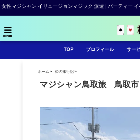
女性マジシャン イリュージョンマジック 派遣 | パーティー イ
menu
TOP
プロフィール
サー
ホーム
姫の旅行記
マジシャン鳥取旅 鳥取市