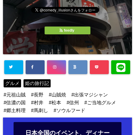
feedly
グルメ
姫の旅行記
元祖山賊
長野
山賊焼
出張マジシャン
信濃の国
村井
松本
信州
ご当地グルメ
郷土料理
馬刺し
ソウルフード
日本全国のイベント、ディナー