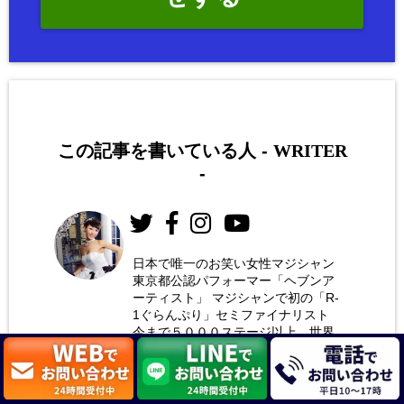
この記事を書いている人 -
WRITER
-
日本で唯一のお笑い女性マジシャン
東京都公認パフォーマー「ヘブンア
お笑い
ーティスト」 マジシャンで初の「R-
女性マ
1ぐらんぷり」セミファイナリスト
今まで５０００ステージ以上、世界
ジシャ
１４カ国のマジックショーに出演。
ン 荒
１８００社以上の企業様の創立記念
式典やパーティーを盛り上げてきた
木巴
ステージ専門の余興マジシャンで