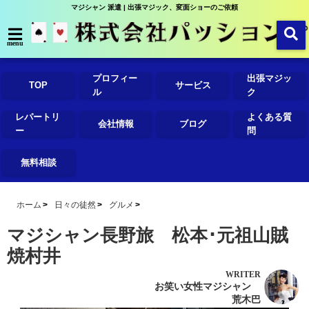
マジシャン 派遣 | 出張マジック、変面ショーのご依頼
menu
プロフィー
出張マジッ
TOP
サービス
ル
ク
レパートリ
よくある質
会社情報
ブログ
ー
問
無料相談
ホーム
日々の徒然
グルメ
マジシャン長野旅 松本･元祖山賊
焼村井
WRITER
お笑い女性マジシャン
荒木巴