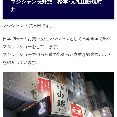
マジシャン長野旅 松本･元祖山賊焼村
n
井
a
マジシャン の荒木巴です。
日本で唯一のお笑い女性マジシャンとして日本全国で出張
マジックショーをしています。
マジックショーで伺った町で出会った素敵な観光スポット
を紹介しています。