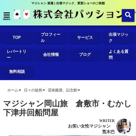
マジシャン 派遣 | 出張マジック、変面ショーのご依頼
menu
プロフィー
出張マジッ
TOP
サービス
ル
ク
レパートリ
よくある質
会社情報
ブログ
ー
問
無料相談
ホーム
日々の徒然
芸術鑑賞、記念館
マジシャン岡山旅 倉敷市・むかし
下津井回船問屋
WRITER
お笑い女性マジシャン
荒木巴