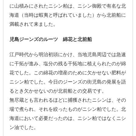
に山積みにされたニシン粕は、ニシン御殿で有名な北
海道（当時は蝦夷と呼ばれていました）から北前船に
満載されて来ました。
児島ジーンズのルーツ 綿花と北前船
江戸時代から明治初頭にかけ、当地児島周辺では急速
に干拓が進み、塩分の残る干拓地に植えられたのが綿
花でした。この綿花の増産のために欠かせない肥料が
ニシン粕でした。今日のジーンズの街児島の発展を語
るとき欠かせないのが北前船との交易です。
無尽蔵とも言われるほどに捕獲されたニシンは、その
場で煮られ、それを絞ったものがニシン粕でした。北
海道において必要だったのは、ニシン粕ではなくニシ
ン油でした。