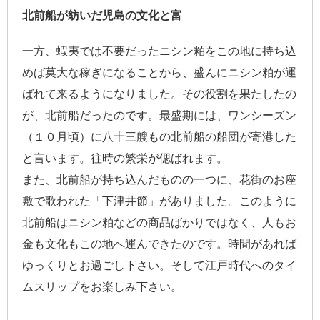
北前船が紡いだ児島の文化と富
一方、蝦夷では不要だったニシン粕をこの地に持ち込
めば莫大な稼ぎになることから、盛んにニシン粕が運
ばれて来るようになりました。その役割を果たしたの
が、北前船だったのです。最盛期には、ワンシーズン
（１０月頃）に八十三艘もの北前船の船団が寄港した
と言います。往時の繁栄が偲ばれます。
また、北前船が持ち込んだものの一つに、花街のお座
敷で歌われた「下津井節」がありました。このように
北前船はニシン粕などの商品ばかりではなく、人もお
金も文化もこの地へ運んできたのです。時間があれば
ゆっくりとお過ごし下さい。そして江戸時代へのタイ
ムスリップをお楽しみ下さい。