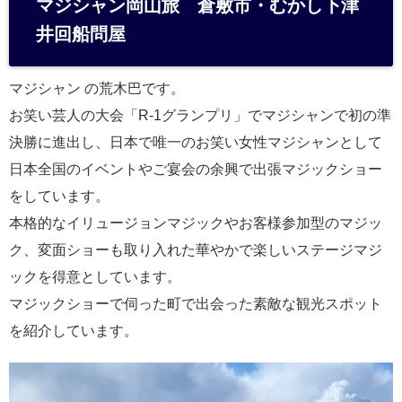
マジシャン岡山旅 倉敷市・むかし下津
n
井回船問屋
a
マジシャン の荒木巴です。
お笑い芸人の大会「R-1グランプリ」でマジシャンで初の準
決勝に進出し、日本で唯一のお笑い女性マジシャンとして
日本全国のイベントやご宴会の余興で出張マジックショー
をしています。
本格的なイリュージョンマジックやお客様参加型のマジッ
ク、変面ショーも取り入れた華やかで楽しいステージマジ
ックを得意としています。
マジックショーで伺った町で出会った素敵な観光スポット
を紹介しています。