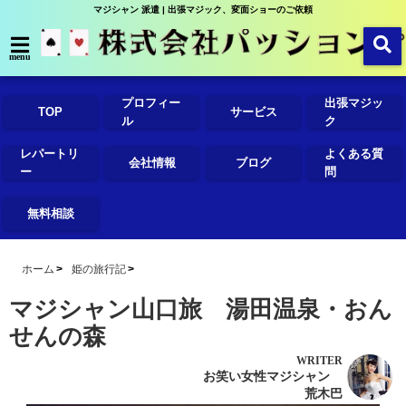
マジシャン 派遣 | 出張マジック、変面ショーのご依頼
menu
プロフィー
出張マジッ
TOP
サービス
ル
ク
レパートリ
よくある質
会社情報
ブログ
ー
問
無料相談
ホーム
姫の旅行記
マジシャン山口旅 湯田温泉・おん
せんの森
WRITER
お笑い女性マジシャン
荒木巴