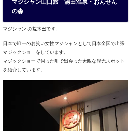
マジシャン山口旅 湯田温泉・おんせん
n
の森
a
マジシャン の荒木巴です。
日本で唯一のお笑い女性マジシャンとして日本全国で出張
マジックショーをしています。
マジックショーで伺った町で出会った素敵な観光スポット
を紹介しています。