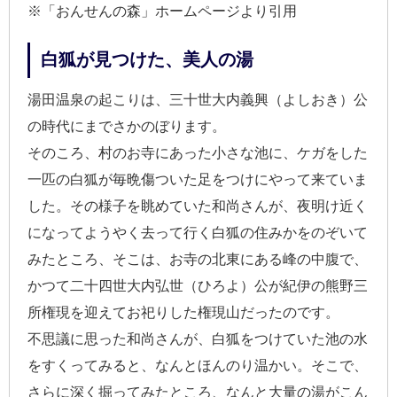
※「おんせんの森」ホームページより引用
白狐が見つけた、美人の湯
湯田温泉の起こりは、三十世大内義興（よしおき）公
の時代にまでさかのぼります。
そのころ、村のお寺にあった小さな池に、ケガをした
一匹の白狐が毎晩傷ついた足をつけにやって来ていま
した。その様子を眺めていた和尚さんが、夜明け近く
になってようやく去って行く白狐の住みかをのぞいて
みたところ、そこは、お寺の北東にある峰の中腹で、
かつて二十四世大内弘世（ひろよ）公が紀伊の熊野三
所権現を迎えてお祀りした権現山だったのです。
不思議に思った和尚さんが、白狐をつけていた池の水
をすくってみると、なんとほんのり温かい。そこで、
さらに深く掘ってみたところ、なんと大量の湯がこん