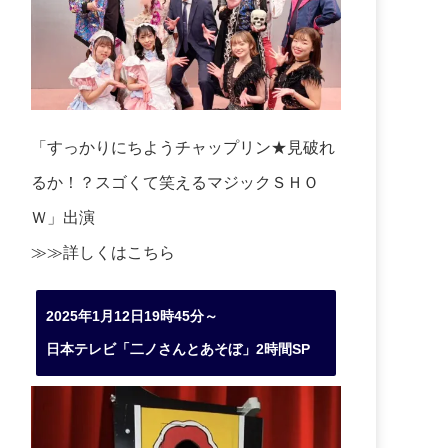
「すっかりにちようチャップリン★見破れ
るか！？スゴくて笑えるマジックＳＨＯ
Ｗ」出演
≫≫詳しくは
こちら
2025年1月12日19時45分～
日本テレビ「二ノさんとあそぼ」2時間SP