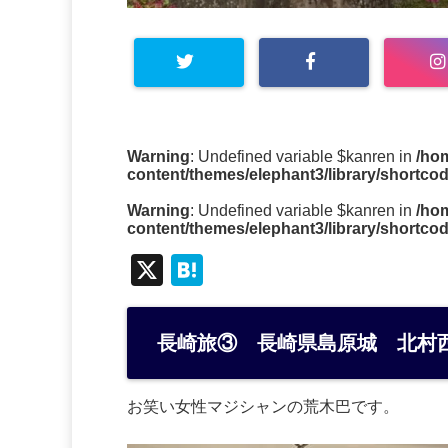
Warning
: Undefined variable $kanren in
/ho
content/themes/elephant3/library/shortco
Warning
: Undefined variable $kanren in
/ho
content/themes/elephant3/library/shortco
X
H
at
e
長崎旅③ 長崎県島原城 北村
n
a
お笑い女性マジシャンの荒木巴です。