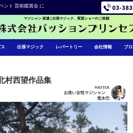
ベント 芸術鑑賞会 に
マジシャン 派遣 | 出張マジック、変面ショーのご依頼
ビス
出張マジック
レパートリー
会社情報
ブロ
北村西望作品集
WRITER
お笑い女性マジシャン
荒木巴