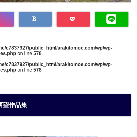
me/c7837927/public_html/arakitomoe.com/wp/wp-
des.php
on line
578
me/c7837927/public_html/arakitomoe.com/wp/wp-
des.php
on line
578
西望作品集