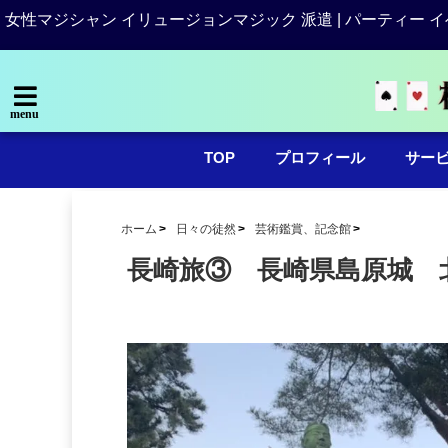
女性マジシャン イリュージョンマジック 派遣 | パーティー イ
menu
TOP
プロフィール
サー
ホーム
日々の徒然
芸術鑑賞、記念館
長崎旅③ 長崎県島原城 