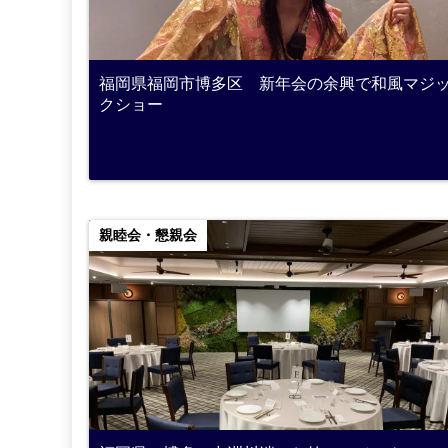
福岡県福岡市博多区 新年会の余興で和風マジ
クショー
親睦会・懇親会