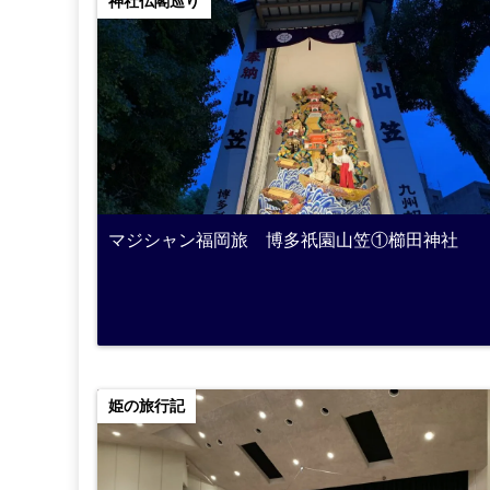
神社仏閣巡り
マジシャン福岡旅 博多祇園山笠①櫛田神社
姫の旅行記