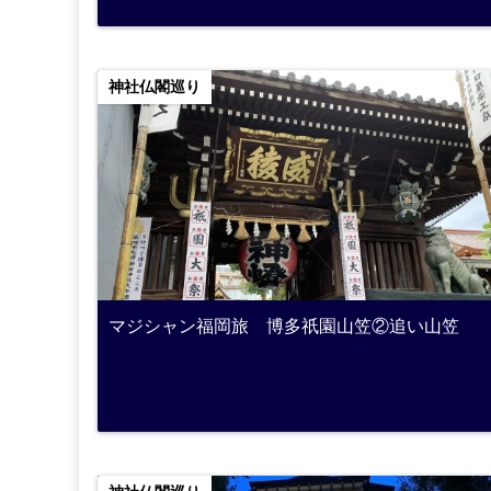
神社仏閣巡り
マジシャン福岡旅 博多祇園山笠②追い山笠