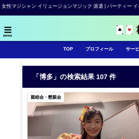
女性マジシャン イリュージョンマジック 派遣 | パーティー イ
menu
TOP
プロフィール
サー
「博多」の検索結果 107 件
親睦会・懇親会