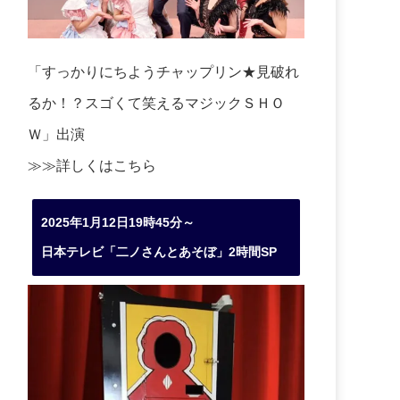
「すっかりにちようチャップリン★見破れ
るか！？スゴくて笑えるマジックＳＨＯ
Ｗ」出演
≫≫詳しくは
こちら
2025年1月12日19時45分～
日本テレビ「二ノさんとあそぼ」2時間SP