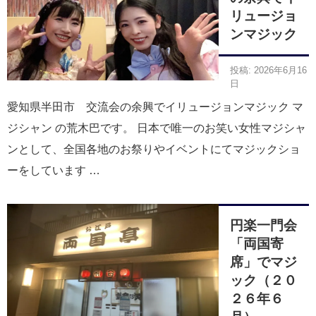
リュージョ
ンマジック
投稿: 2026年6月16
日
愛知県半田市 交流会の余興でイリュージョンマジック マ
ジシャン の荒木巴です。 日本で唯一のお笑い女性マジシャ
ンとして、全国各地のお祭りやイベントにてマジックショ
ーをしています …
円楽一門会
「両国寄
席」でマジ
ック（２０
２６年６