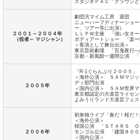
スタジオＰＡＣ「クラウンと
劇団汎マイム工房 退団
ニューハーフディナーショー
ー、ツアー等に出演）
２００１～２００４年
ＬＬＰＷ主催 「強い女オー
（役者～ マジシャン）
ボディアートショー 「楽ーR
＜客演として舞台出演＞
東京芸術劇場 「百鬼夜行―
京都・新風館一週間公演 「
「R-1ぐらんぷり２００５」
＜海外公演＞ ＳＡＭマジッ
ディ部門出演
２００５年
＜国内公演＞ ＳＡＭ世界マ
東京都認定の大道芸ライセン
よみうりランド大道芸フェス
初単独ライブ「春だ！桜だ！
＜海外公演＞
韓国公演 「ＳＴＡＲＳ Ｏ
２００６年
モンゴル公演 「建国８００
＜国内公演＞