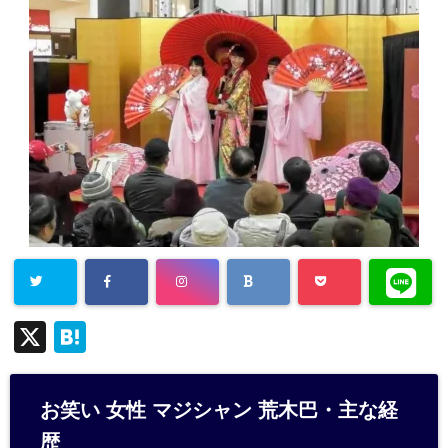
X
H
at
e
お笑い 女性 マジシャン 荒木巴・主な経
n
歴