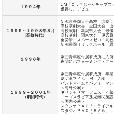
CM「ロッテじゃがチップス
１９９４年
獲得し、デビュー
新潟県長岡大手高校 演劇部
高校演劇大会 全国大会 出
１９９５～１９９８年３月
高校演劇 新潟県大会 最優
（高校時代）
高校演劇 関東大会 優秀賞
全労済・スペースゼロ「高校
新潟長岡リリックホール「異
劇団青年座付属養成所に入所
１９９８年
夜間にパフォーミング・アー
劇団青年座付属養成所 卒業
劇団汎マイム工房 入団
パントマイムとパフォーマン
＜海外公演＞
１９９９～２００１年
ギリシャサマーフェス ４都
（劇団時代）
ユーゴスラビア孤児難民施設
＜国内公演＞
スタジオＰＡＣ「トライアル
スタジオＰＡＣ「ＲＡＧ」