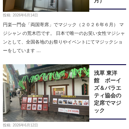
月）
投稿: 2026年6月14日
円楽一門会「両国寄席」でマジック（２０２６年６月） マ
ジシャン の荒木巴です。 日本で唯一のお笑い女性マジシャ
ンとして、全国各地のお祭りやイベントにてマジックショ
ーをしています …
浅草 東洋
館 ボーイ
ズ＆バラエ
ティ協会の
定席でマジ
ック
投稿: 2026年6月12日