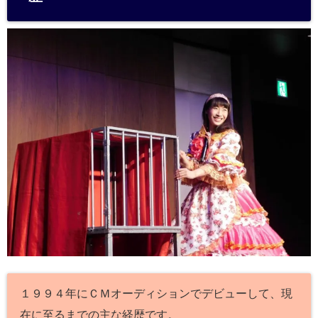
a
１９９４年にＣＭオーディションでデビューして、現
在に至るまでの主な経歴です。