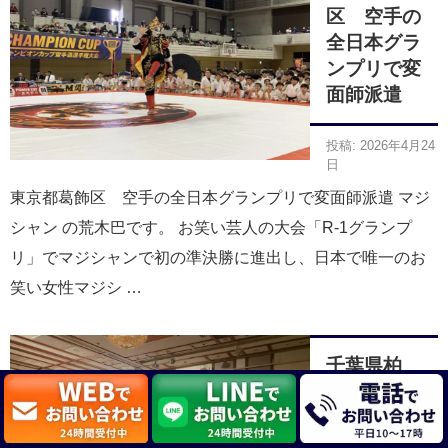
区 空手の
全日本グラ
ンプリで変
面師派遣
投稿: 2026年4月24
日
東京都葛飾区 空手の全日本グランプリで変面師派遣 マジ
シャン の荒木巴です。 お笑い芸人の大会「R-1グランプ
リ」でマジシャンで初の準決勝に進出し、日本で唯一のお
笑い女性マジシ …
千葉県柏
市 ロータ
リークラブ
創立記念で