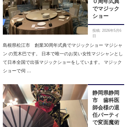
０周年式典
でマジック
ショー
投稿: 2026年5月6
日
島根県松江市 創業30周年式典でマジックショー マジシャ
ン の荒木巴です。 日本で唯一のお笑い女性マジシャンとし
て日本全国で出張マジックショーをしています。 マジック
ショーで伺 …
静岡県静岡
市 歯科医
師会様の退
任パーティ
で変面魔術