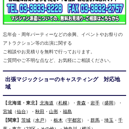
忘年会・周年パーティーなどの余興、イベントやお祭りの
アトラクション等の出演に関する
ご相談やお見積りを無料で行っております。
ご質問やご不明な点など、お気軽にご相談ください。
出張マジックショーのキャスティング 対応地
域
【北海道・東北】
北海道
（
札幌
）・
青森
・
岩手
（
盛岡
）・
宮城
（
仙台
）・
秋田
・
山形
・
福島
【関東】
茨城
（
水戸
）・
栃木
（
宇都宮
）・
群馬
・
埼玉
・
千
葉
・
東京
（23区・その他）
・
神奈川
（
横浜
）