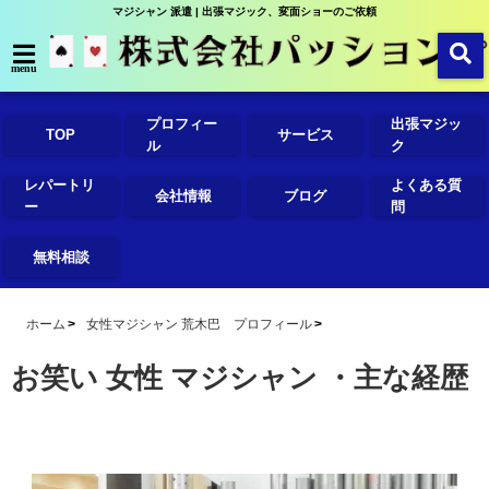
マジシャン 派遣 | 出張マジック、変面ショーのご依頼
menu
プロフィー
出張マジッ
TOP
サービス
ル
ク
レパートリ
よくある質
会社情報
ブログ
ー
問
無料相談
ホーム
女性マジシャン 荒木巴 プロフィール
お笑い 女性 マジシャン ・主な経歴