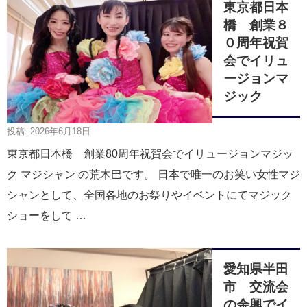
東京都日本
橋 創業８
０周年祝賀
会でイリュ
ージョンマ
ジック
投稿: 2026年6月18日
東京都日本橋 創業80周年祝賀会でイリュージョンマジッ
ク マジシャン の荒木巴です。 日本で唯一のお笑い女性マジ
シャンとして、全国各地のお祭りやイベントにてマジック
ショーをして …
愛知県半田
市 交流会
の余興でイ