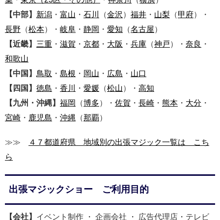
【中部】
新潟
・
富山
・
石川
（
金沢
）
福井
・
山梨
（
甲府
）・
長野
（
松本
）・
岐阜
・
静岡
・
愛知
（
名古屋
）
【近畿】
三重
・
滋賀
・
京都
・
大阪
・
兵庫
（
神戸
）・
奈良
・
和歌山
【中国】
鳥取
・
島根
・
岡山
・
広島
・
山口
【四国】
徳島
・
香川
・
愛媛
（
松山
）・
高知
【九州・沖縄】
福岡
（
博多
）・
佐賀
・
長崎
・
熊本
・
大分
・
宮崎
・
鹿児島
・
沖縄
（
那覇
）
≫≫
４７都道府県 地域別の出張マジック一覧は こち
ら
出張マジックショー ご利用目的
【会社】
イベント制作 ・ 企画会社 ・ 広告代理店・テレビ