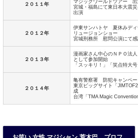
マジックワールドツアー 出
２０１１年
宮城・福島にて東日本大震災
出演
伊東サンハトヤ 夏休みディ
２０１２年
リュージョンショー
宮城刑務所 慰問公演にて感
漫画家さん中心のＮＰＯ法人「Be
２０１３年
として参加開始
「スッキリ！」「笑点特大号
亀有警察署 防犯キャンペー
東京ビッグサイト「JIMTOF
２０１４年
成
台湾「TMA Magic Convent
お笑い 女性 マジシャン 荒木巴 プロフ