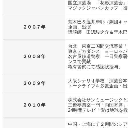
国立演芸場 「花形演芸会」
マジックジャパンカップ 授
荒木巴＆温井摩耶（劇団キャ
２００７年
企画、出演
講談師 田辺駿之介＆荒木巴
台北ー東京二国間交流事業「
東京デカダンス ヨーロッパ
２００８年
名古屋鉄道警察 一日警察署
ンスで貢献
亀有警察にて感謝状授与。
大阪シナリオ学校 演芸台本
２００９年
トークライブを多数企画・出
株式会社サンミュージックと
２０１０年
三遊亭圓楽一門「両国寄席」
24時間テレビ「愛は地球を
中国・上海にて２週間のシア