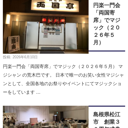
円楽一門会
「両国寄
席」でマジ
ック（２０
２６年５
月）
投稿: 2026年6月10日
円楽一門会「両国寄席」でマジック（２０２６年５月） マ
ジシャン の荒木巴です。 日本で唯一のお笑い女性マジシャ
ンとして、全国各地のお祭りやイベントにてマジックショ
ーをしています …
島根県松江
市 創業３