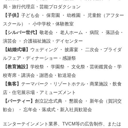
局・旅行代理店・芸能プロダクション
【子供】
子ども会 ・ 保育園 ・ 幼稚園 ・ 児童館（アフター
スクール） ・ 小中学校・体験教室
【シルバー世代】
敬老会 ・ 老人ホーム ・ 病院 ・ 落語会・
演芸会 ・ 介護福祉施設・デイセンター
【結婚式場】
ウェディング ・ 披露宴 ・ 二次会・ブライダ
ルフェア・ディナーショー・感謝祭
【教育施設】
学校祭 ・ 学園祭 ・ 文化祭・芸術鑑賞会・学
校寄席・講演会・謝恩会・歓送迎会
【集客】
テーマパーク・リゾートホテル・商業施設・飲食
店・住宅展示場・アミューズメント
【パーティー】
創立記念式典 ・ 懇親会 ・ 新年会（賀詞交
歓会） ・ 忘年会・落成式・新入社員歓迎会
エンターテインメント業界、TVCM等の広告制作、または