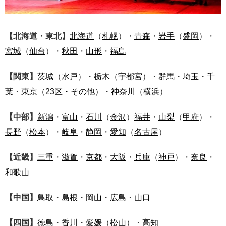
【北海道・東北】
北海道
（
札幌
）・
青森
・
岩手
（
盛岡
）・
宮城
（
仙台
）・
秋田
・
山形
・
福島
【関東】
茨城
（
水戸
）・
栃木
（
宇都宮
）・
群馬
・
埼玉
・
千
葉
・
東京
（23区・その他）
・
神奈川
（
横浜
）
【中部】
新潟
・
富山
・
石川
（
金沢
）
福井
・
山梨
（
甲府
）・
長野
（
松本
）・
岐阜
・
静岡
・
愛知
（
名古屋
）
【近畿】
三重
・
滋賀
・
京都
・
大阪
・
兵庫
（
神戸
）・
奈良
・
和歌山
【中国】
鳥取
・
島根
・
岡山
・
広島
・
山口
【四国】
徳島
・
香川
・
愛媛
（
松山
）・
高知