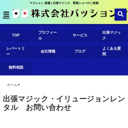
マジシャン 派遣 | 出張マジック、変面ショーのご依頼
menu
プロフィー
出張マジッ
TOP
サービス
ル
ク
レパートリ
よくある質
会社情報
ブログ
ー
問
無料相談
ホーム
出張マジック・イリュージョンレン
タル お問い合わせ