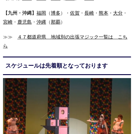
【九州・沖縄】
福岡
（
博多
）・
佐賀
・
長崎
・
熊本
・
大分
・
宮崎
・
鹿児島
・
沖縄
（
那覇
）
≫≫
４７都道府県 地域別の出張マジック一覧は こち
ら
スケジュールは先着順となっております