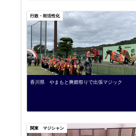
行政・街活性化
香川県 やまもと爽郷祭りで出張マジック
関東 マジシャン