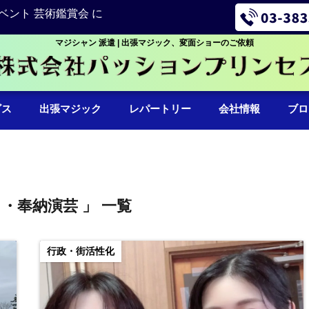
ベント 芸術鑑賞会 に
マジシャン 派遣 | 出張マジック、変面ショーのご依頼
ビス
出張マジック
レパートリー
会社情報
ブロ
り・奉納演芸 」 一覧
行政・街活性化