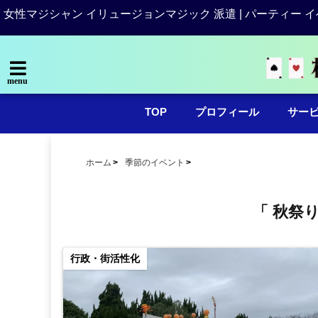
女性マジシャン イリュージョンマジック 派遣 | パーティー イ
menu
TOP
プロフィール
サー
ホーム
季節のイベント
「 秋祭
行政・街活性化