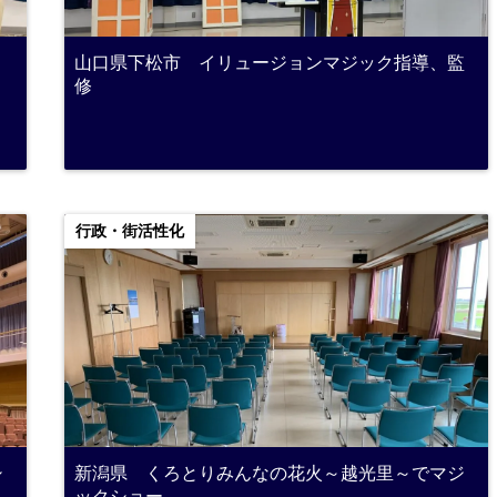
山口県下松市 イリュージョンマジック指導、監
修
行政・街活性化
シ
新潟県 くろとりみんなの花火～越光里～でマジ
ックショー