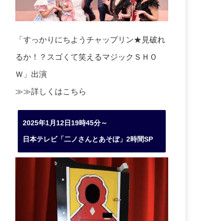
「すっかりにちようチャップリン★見破れ
るか！？スゴくて笑えるマジックＳＨＯ
Ｗ」出演
≫≫詳しくは
こちら
2025年1月12日19時45分～
日本テレビ「二ノさんとあそぼ」2時間SP