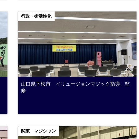
行政・街活性化
山口県下松市 イリュージョンマジック指導、監
修
関東 マジシャン