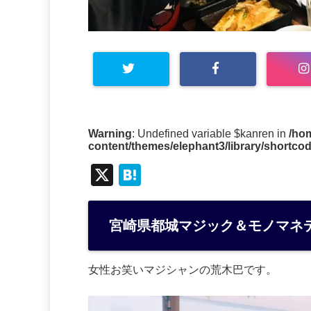
Warning
: Undefined variable $kanren in
/ho
content/themes/elephant3/library/shortco
X
H
at
e
宮崎県都城マジック＆モノマネ
n
a
女性お笑いマジシャンの荒木巴です。