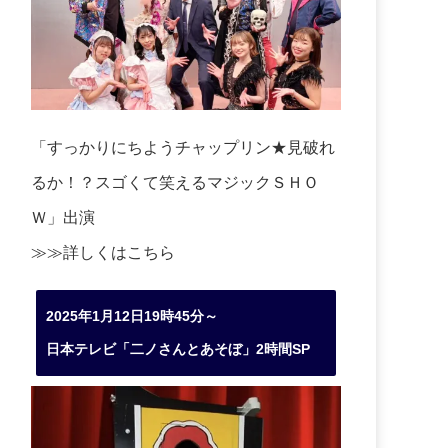
「すっかりにちようチャップリン★見破れ
るか！？スゴくて笑えるマジックＳＨＯ
Ｗ」出演
≫≫詳しくは
こちら
2025年1月12日19時45分～
日本テレビ「二ノさんとあそぼ」2時間SP