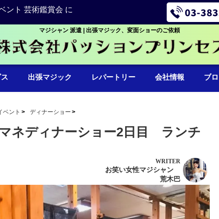
ベント 芸術鑑賞会 に
マジシャン 派遣 | 出張マジック、変面ショーのご依頼
ビス
出張マジック
レパートリー
会社情報
ブロ
イベント
ディナーショー
マネディナーショー2日目 ランチ
WRITER
お笑い女性マジシャン
荒木巴