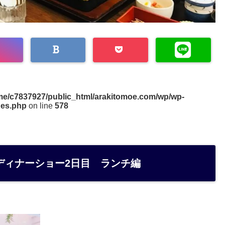
me/c7837927/public_html/arakitomoe.com/wp/wp-
des.php
on line
578
ディナーショー2日目 ランチ編