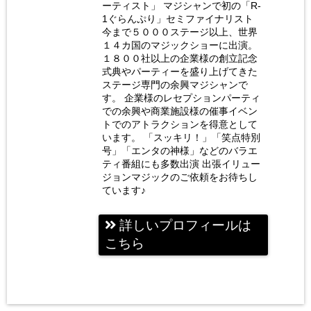
お笑い
ーティスト」 マジシャンで初の「R-
女性マ
1ぐらんぷり」セミファイナリスト
今まで５０００ステージ以上、世界
ジシャ
１４カ国のマジックショーに出演。
ン 荒
１８００社以上の企業様の創立記念
式典やパーティーを盛り上げてきた
木巴
ステージ専門の余興マジシャンで
す。 企業様のレセプションパーティ
での余興や商業施設様の催事イベン
トでのアトラクションを得意として
います。 「スッキリ！」「笑点特別
号」「エンタの神様」などのバラエ
ティ番組にも多数出演 出張イリュー
ジョンマジックのご依頼をお待ちし
ています♪
詳しいプロフィールは
こちら