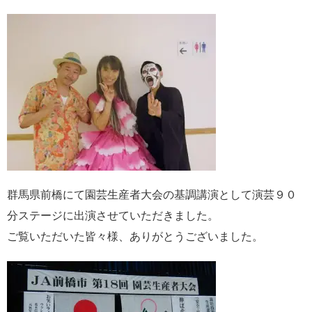
n
a
群馬県前橋にて園芸生産者大会の基調講演として演芸９０
分ステージに出演させていただきました。
ご覧いただいた皆々様、ありがとうございました。