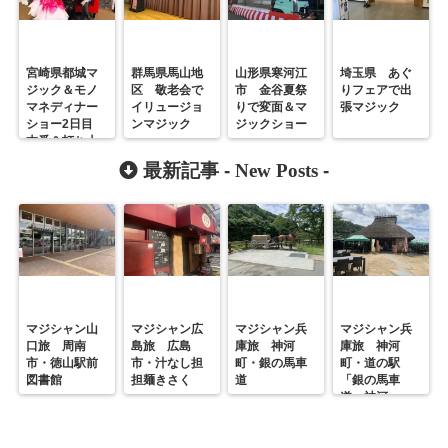
宮崎県都城マ
群馬県馬山地
山形県寒河江
埼玉県 あぐ
ジック＆モノ
区 敬老会で
市 金谷夏祭
りフェアで出
マネディナー
イリュージョ
りで変面＆マ
張マジック
ショー2日目
ンマジック
ジックショー
本番＆打ち上
げ
最新記事 -
New Posts
-
マジシャン山
マジシャン広
マジシャン兵
マジシャン兵
口旅 周南
島旅 広島
庫旅 神河
庫旅 神河
市・徳山駅前
市・汁なし担
町・銀の馬車
町・道の駅
図書館
担麺きさく
道
「銀の馬車
道・神河」