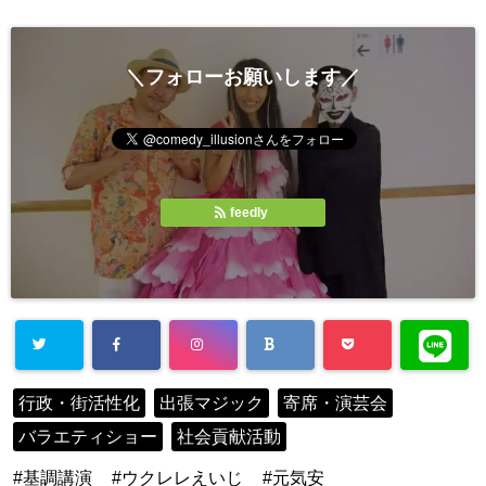
＼フォローお願いします／
feedly
行政・街活性化
出張マジック
寄席・演芸会
バラエティショー
社会貢献活動
基調講演
ウクレレえいじ
元気安