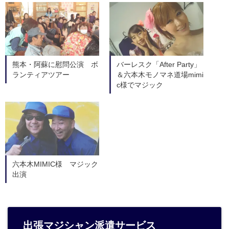
熊本・阿蘇に慰問公演 ボ
バーレスク「After Party」
ランティアツアー
＆六本木モノマネ道場mimi
c様でマジック
六本木MIMIC様 マジック
出演
出張マジシャン派遣サービス