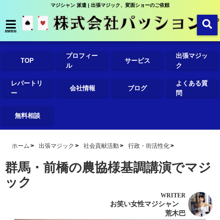
マジシャン 派遣 | 出張マジック、変面ショーのご依頼
menu
プロフィー
出張マジッ
TOP
サービス
ル
ク
レパートリ
よくある質
会社情報
ブログ
ー
問
無料相談
ホーム
出張マジック
社会貢献活動
行政・街活性化
群馬・前橋の農協様基調講演でマジ
ック
WRITER
お笑い女性マジシャン
荒木巴