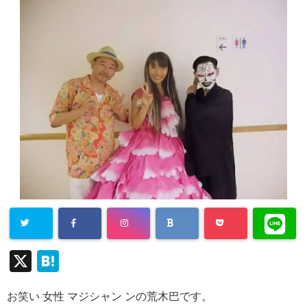
X
H
at
お笑い 女性 マジシャン ンの荒木巴です。
e