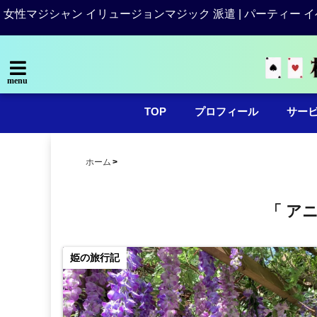
女性マジシャン イリュージョンマジック 派遣 | パーティー イ
menu
TOP
プロフィール
サー
ホーム
「 ア
姫の旅行記