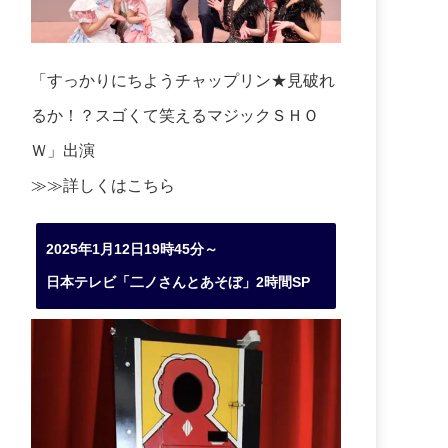
「すっかりにちようチャップリン★見破れ
るか！？スゴくて笑えるマジックＳＨＯ
Ｗ」出演
≫≫詳しくは
こちら
2025年1月12日19時45分～
日本テレビ「二ノさんとあそぼ」2時間SP