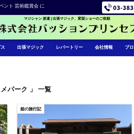
ベント 芸術鑑賞会 に
マジシャン 派遣 | 出張マジック、変面ショーのご依頼
ビス
出張マジック
レパートリー
会社情報
ブロ
ニメパーク 」 一覧
姫の旅行記