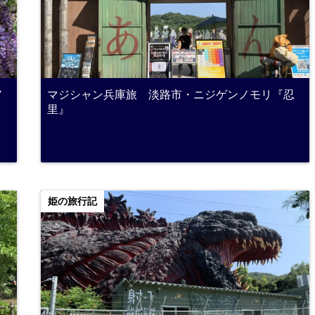
ア
マジシャン兵庫旅 淡路市・ニジゲンノモリ『忍
里』
姫の旅行記