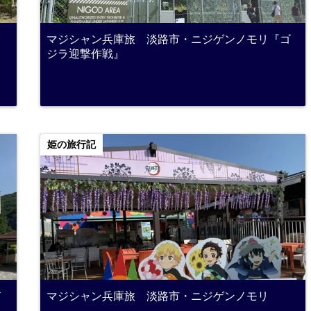
ク
マジシャン兵庫旅 淡路市・ニジゲンノモリ『ゴ
ジラ迎撃作戦』
姫の旅行記
ド
マジシャン兵庫旅 淡路市・ニジゲンノモリ