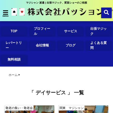
マジシャン 派遣 | 出張マジック、変面ショーのご依頼
menu
プロフィー
出張マジッ
TOP
サービス
ル
ク
レパートリ
よくある質
会社情報
ブログ
ー
問
無料相談
ホーム
「 デイサービス 」 一覧
敬老の集い・敬老会
関東 マジシャン