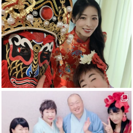
#企業公式がお疲れ様を言い合う
#旅行好きな人と繋がりたい
#一人旅
#女性マジシャン
#出張マジック
#マジシャン派遣
#イリュージョン
#和歌山県
#白浜町
#変面ショー
#イベント
#宴会
#余興
1
10
X
マジシャン派遣 パッションプリンセス【公式】