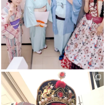
@comedy_illusion
·
7 8月
お疲れ様です
YouTubeを更新しました
https://youtu.be/9sHKhUQBmUE
@YouTube
#企業公式がお疲れ様を言い合う
#チャンネル登録おねがいします
#愛媛県
#新居浜市
#マイントピア別子
#泉寿亭
#有形文化財
#四国
#愛媛観光
#旅行
#旅行動画
#一人旅
#観光スポット
#Travel