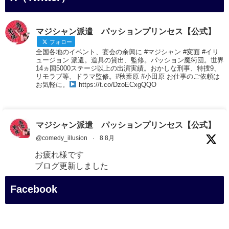
マジシャン派遣 パッションプリンセス【公式】
フォロー
全国各地のイベント、宴会の余興に #マジシャン #変面 #イリ
ュージョン 派遣。道具の貸出、監修。パッション魔術団。世界
14ヵ国5000ステージ以上の出演実績。おかしな刑事、特捜9、
リモラブ等、ドラマ監修。#秋葉原 #小田原 お仕事のご依頼は
お気軽に。
https://t.co/DzoECxgQQO
マジシャン派遣 パッションプリンセス【公式】
@comedy_illusion
·
8 8月
お疲れ様です
ブログ更新しました
「マジシャン和歌山旅 白浜町・白良湯」
Facebook
#企業公式がお疲れ様を言い合う
#旅行好きな人と繋がりたい