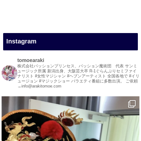
#一人旅
#女性マジシャン
#出張マジック
#マジシャン派遣
#イリュージョン
#和歌山県
Instagram
#白浜町
#変面ショー
#イベント
tomoearaki
#宴会
株式会社パッションプリンセス、パッション魔術団 代表
サンミ
ュージック所属
新潟出身、大阪芸大卒
R-1ぐらんぷりセミファイ
#余興
ナリスト
#女性マジシャン #ヘブンアーティスト
全国各地で #イリ
ュージョン #マジックショー
バラエティ番組に多数出演。
ご依頼
1
3
X
→info@arakitomoe.com
マジシャン派遣 パッションプリンセス【公式】
@comedy_illusion
·
7 8月
お疲れ様です
ブログ更新しました
「マジシャン和歌山旅 白浜町・円月島」