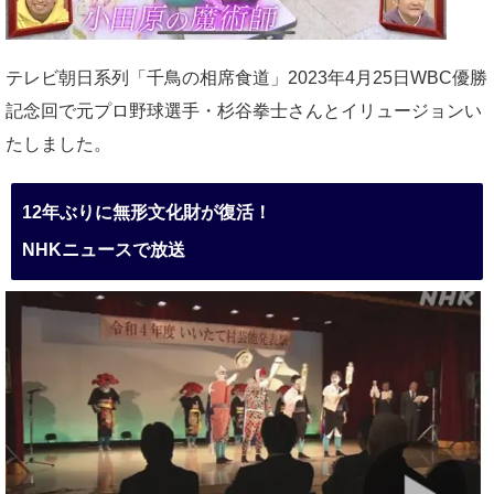
テレビ朝日系列「千鳥の相席食道」2023年4月25日WBC優勝
記念回で元プロ野球選手・杉谷拳士さんとイリュージョンい
たしました。
12年ぶりに無形文化財が復活！
NHKニュースで放送