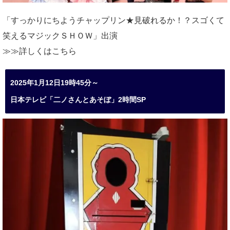
「すっかりにちようチャップリン★見破れるか！？スゴくて
笑えるマジックＳＨＯＷ」出演
≫≫詳しくは
こちら
2025年1月12日19時45分～
日本テレビ「二ノさんとあそぼ」2時間SP